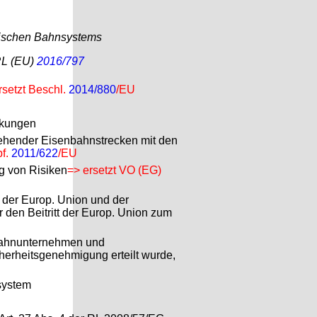
opäischen Bahnsystems
RL (EU)
2016/797
rsetzt Beschl.
2014/880
/EU
rkungen
ehender Eisenbahnstrecken mit den
pf.
2011/622
/EU
g von Risiken
=> ersetzt VO (EG)
 der Europ. Union und der
 den Beitritt der Europ. Union zum
nbahnunternehmen und
erheitsgenehmigung erteilt wurde,
system