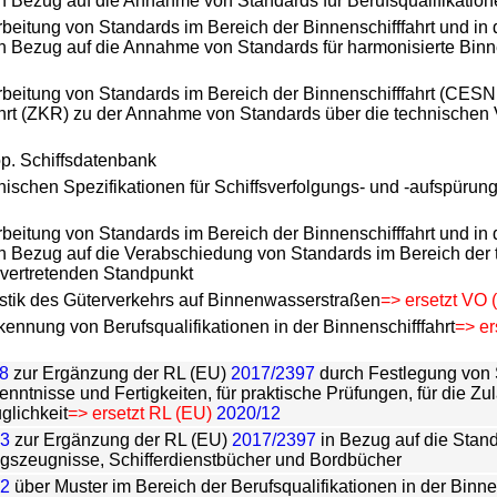
in Bezug auf die Annahme von Standards für Berufsqualifikatione
rbeitung von Standards im Bereich der Binnenschifffahrt und in 
 in Bezug auf die Annahme von Standards für harmonisierte Binn
rbeitung von Standards im Bereich der Binnenschifffahrt (CESNI
ahrt (ZKR) zu der Annahme von Standards über die technischen V
p. Schiffsdatenbank
nischen Spezifikationen für Schiffsverfolgungs- und -aufspüru
rbeitung von Standards im Bereich der Binnenschifffahrt und in 
 in Bezug auf die Verabschiedung von Standards im Bereich der t
 vertretenden Standpunkt
istik des Güterverkehrs auf Binnenwasserstraßen
=> ersetzt VO
kennung von Berufsqualifikationen in der Binnenschifffahrt
=> er
8
zur Ergänzung der RL (EU)
2017/2397
durch Festlegung von 
nntnisse und Fertigkeiten, für praktische Prüfungen, für die Zu
glichkeit
=> ersetzt RL (EU)
2020/12
73
zur Ergänzung der RL (EU)
2017/2397
in Bezug auf die Stan
gszeugnisse, Schifferdienstbücher und Bordbücher
82
über Muster im Bereich der Berufsqualifikationen in der Binnen