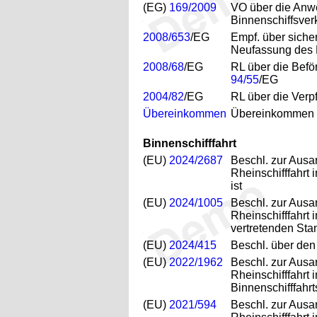
(EG)
169/2009
VO über die Anw
Binnenschiffsver
2008/653
/EG
Empf. über siche
Neufassung des E
2008/68
/EG
RL über die Befö
94/55
/EG
2004/82
/EG
RL über die Verp
Übereinkommen
Übereinkommen ü
Binnenschifffahrt
(EU)
2024/2687
Beschl. zur Ausa
Rheinschifffahrt
ist
(EU)
2024/1005
Beschl. zur Ausa
Rheinschifffahrt 
vertretenden Sta
(EU)
2024/415
Beschl. über den
(EU)
2022/1962
Beschl. zur Ausa
Rheinschifffahrt
Binnenschifffahr
(EU)
2021/594
Beschl. zur Ausa