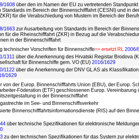
9/1608
über den im Namen der EU zu vertretenden Standpunkt
 Standards im Bereich der Binnenschifffahrt (CESNI) und in der
(ZKR) für die Verabschiedung von Mustern im Bereich der Berufs
8/1663
zur Ausarbeitung von Standards im Bereich der Binnensc
n für die Rheinschifffahrt (ZKR) in Bezug auf die Verabschiedu
onen in der Binnenschifffahrt
 technischer Vorschriften für Binnenschiffe
=> ersetzt RL
2006/
1/1311
über die Anerkennung des Hrvatski Registar Brodova (Kro
esellschaft für Binnenschiffe gem. VO (EU)
2016/1629
0/1122
über die Anerkennung der DNV GL AS als Klassifikations
16/1629
r von der Europ. Binnenschifffahrts Union (EBU), der Europ. Sc
arbeiter-Föderation (ETF) geschlossenen Europ. Vereinbarung 
tszeitgestaltung in der Binnenschifffahrt
gastrechte im See- und Binnenschiffsverkehr
ierte Binnenschifffahrtsinformationsdienste (RIS) auf den Bin
744
über technische Spezifikationen für elektronische Meldungen
10
13
zu den technischen Spezifikationen für das System zur elekt