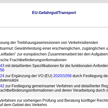
EU-Gefahrgut/Transport
assung der Treibhausgasemissionen von Verkehrsdiensten
ätsarmut: Gewährleistung einer erschwinglichen, zugänglichen un
"Leitfaden" zur europäischen Zusammenarbeit bei den Aufgabe
ische Frachtbeförderungsinformationen
243
mit detaillierten Spezifikationen für die funktionalen Anfor
056
024
zur Ergänzung der VO (EU)
2020/1056
durch Festlegung d
ldatensätze
942
zur Festlegung gemeinsamer Verfahren und detaillierter Re
rachtbeförderungsinformationen und deren Verarbeitung durch
 Verfahren zur vorherigen Prüfung und Beratung künftiger Recht
auf dem Gebiet des Verkehrs