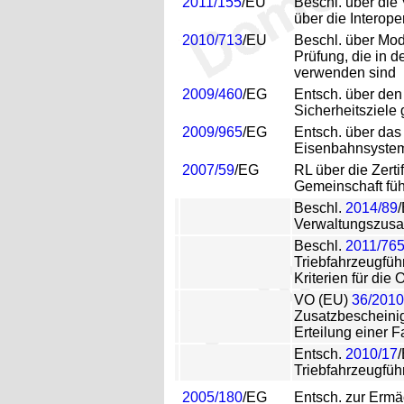
2011/155
/EU
Beschl. über die
über die Interop
2010/713
/EU
Beschl. über Mod
Prüfung, die in 
verwenden sind
2009/460
/EG
Entsch. über de
Sicherheitsziele
2009/965
/EG
Entsch. über das
Eisenbahnsyste
2007/59
/EG
RL über die Zert
Gemeinschaft fü
Beschl.
2014/89
Verwaltungszusam
Beschl.
2011/76
Triebfahrzeugführ
Kriterien für di
VO (EU)
36/2010
Zusatzbescheinig
Erteilung einer 
Entsch.
2010/17
Triebfahrzeugfü
2005/180
/EG
Entsch. zur Ermä