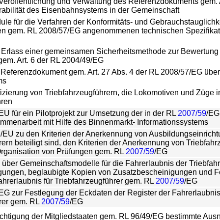
 Veröffentlichung und Verwaltung des Referenzdokuments gem. 
erabilität des Eisenbahnsystems in der Gemeinschaft
ule für die Verfahren der Konformitäts- und Gebrauchstauglich
den gem. RL 2008/57/EG angenommenen technischen Spezifikation
n Erlass einer gemeinsamen Sicherheitsmethode zur Bewertung
 gem. Art. 6 der RL 2004/49/EG
 Referenzdokument gem. Art. 27 Abs. 4 der RL 2008/57/EG über d
ms
ifizierung von Triebfahrzeugführern, die Lokomotiven und Züge
hren
/EU für ein Pilotprojekt zur Umsetzung der in der RL
2007/59
/EG
menarbeit mit Hilfe des Binnenmarkt- Informationssystems
5
/EU zu den Kriterien der Anerkennung von Ausbildungseinricht
ern beteiligt sind, den Kriterien der Anerkennung von Triebfah
e Organisation von Prüfungen gem. RL
2007/59
/EG
über Gemeinschaftsmodelle für die Fahrerlaubnis der Triebfahr
ungen, beglaubigte Kopien von Zusatzbescheinigungen und For
Fahrerlaubnis für Triebfahrzeugführer gem. RL
2007/59
/EG
/EG zur Festlegung der Eckdaten der Register der Fahrerlaubni
hrer gem. RL
2007/59
/EG
chtigung der Mitgliedstaaten gem. RL 96/49/EG bestimmte Aus