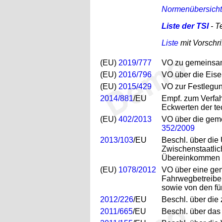
Normenübersicht
Liste der TSI
- T
Liste
mit Vorschr
(EU)
2019/777
VO zu gemeinsame
(EU)
2016/796
VO über die Eis
(EU)
2015/429
VO zur Festlegun
2014/881
/EU
Empf. zum Verfa
Eckwerten der tec
(EU)
402/2013
VO über die gem
352/2009
2013/103
/EU
Beschl. über die
Zwischenstaatlic
Übereinkommen ü
(EU)
1078/2012
VO über eine ge
Fahrwegbetreiber
sowie von den fü
2012/226
/EU
Beschl. über die
2011/665
/EU
Beschl. über das