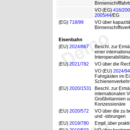
Binnenschifffahr
VO (EG)
416/20
2005/44
/EG
(EG)
718/99
VO über kapazitä
Binnenschiffsver
Eisenbahn
(EU)
2024/867
Beschl. zur Ermä
einer internatio
Interoperabilität
(EU)
2021/782
VO über die Rech
VO (EU)
2024/9
Fahrgästen im Ei
Schienenverkehr
(EU)
2020/1531
Beschl. zur Ermä
internationalen 
Großbritannien u
Konzessionäre
(EU)
2020/572
VO über die zu b
und -störungen
(EU)
2019/780
Empf. über prakt