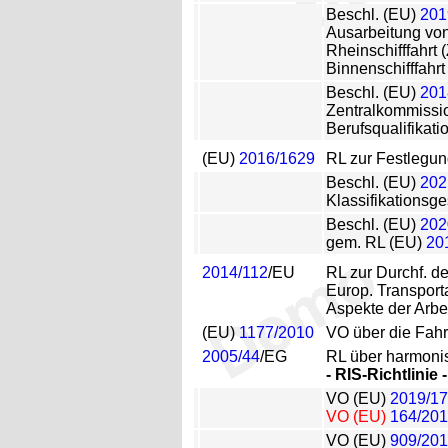
Beschl. (EU)
201
Ausarbeitung von
Rheinschifffahrt 
Binnenschifffahrt
Beschl. (EU)
201
Zentralkommissio
Berufsqualifikati
(EU)
2016/1629
RL zur Festlegung
Beschl. (EU)
202
Klassifikationsg
Beschl. (EU)
202
gem. RL (EU)
20
2014/112
/EU
RL zur Durchf. de
Europ. Transport
Aspekte der Arbei
(EU)
1177/2010
VO über die Fahr
2005/44
/EG
RL über harmonis
- RIS-Richtlinie -
VO (EU)
2019/1
VO (EU)
164/20
VO (EU)
909/20