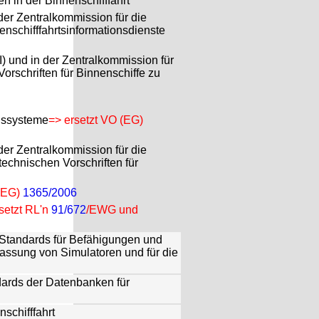
n in der Binnenschifffahrt
der Zentralkommission für die
enschifffahrtsinformationsdienste
) und in der Zentralkommission für
orschriften für Binnenschiffe zu
ngssysteme
=> ersetzt VO (EG)
der Zentralkommission für die
echnischen Vorschriften für
 (EG)
1365/2006
setzt RL'n
91/672
/EWG und
Standards für Befähigungen und
lassung von Simulatoren und für die
dards der Datenbanken für
schifffahrt