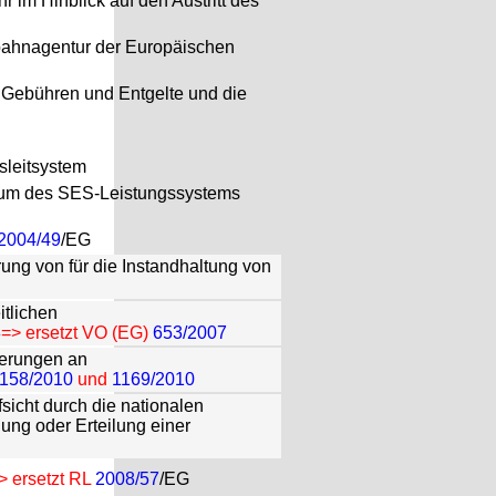
 im Hinblick auf den Austritt des
bahnagentur der Europäischen
 Gebühren und Entgelte und die
sleitsystem
raum des SES-Leistungssystems
2004/49
/EG
ung von für die Instandhaltung von
itlichen
8
=> ersetzt VO (EG)
653/2007
derungen an
158/2010
und
1169/2010
icht durch die nationalen
ung oder Erteilung einer
> ersetzt RL
2008/57
/EG