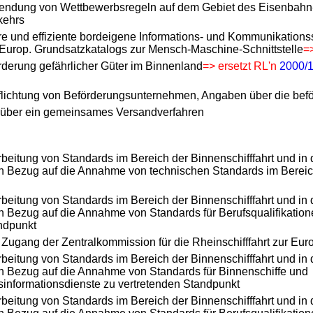
endung von Wettbewerbsregeln auf dem Gebiet des Eisenbahn-
kehrs
re und effiziente bordeigene Informations- und Kommunikation
urop. Grundsatzkatalogs zur Mensch-Maschine-Schnittstelle
=
rderung gefährlicher Güter im Binnenland
=> ersetzt RL'n
2000/
flichtung von Beförderungsunternehmen, Angaben über die befö
ber ein gemeinsames Versandverfahren
rbeitung von Standards im Bereich der Binnenschifffahrt und in 
 in Bezug auf die Annahme von technischen Standards im Bereich
rbeitung von Standards im Bereich der Binnenschifffahrt und in 
in Bezug auf die Annahme von Standards für Berufsqualifikatione
ndpunkt
 Zugang der Zentralkommission für die Rheinschifffahrt zur E
rbeitung von Standards im Bereich der Binnenschifffahrt und in 
 in Bezug auf die Annahme von Standards für Binnenschiffe und
tsinformationsdienste zu vertretenden Standpunkt
rbeitung von Standards im Bereich der Binnenschifffahrt und in 