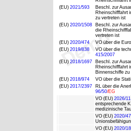
Rheinschifffahrt 
(EU)
2021/593
Beschl. zur Ausa
Rheinschifffahrt
zu vertreten ist
(EU)
2020/1508
Beschl. zur Ausa
die Rheinschifff
vertreten ist
(EU)
2020/474
VO über die Euro
(EU)
2019/838
VO über die tech
415/2007
(EU)
2018/1697
Beschl. zur Ausa
Rheinschifffahrt
Binnenschiffe zu
(EU)
2018/974
VO über die Stat
(EU)
2017/2397
RL über die Aner
96/50
/EG
VO (EU)
2026/11
entsprechende Ke
medizinische Tau
VO (EU)
2020/4
Unionsbefähigun
VO (EU)
2020/1