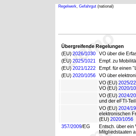
Regelwerk
,
Gefahrgut
(national)
Übergreifende Regelungen
(EU)
2026/1030
VO über die Erf
(EU)
2025/1021
Empf. zu Mobilit
(EU)
2021/1222
Empf. für einen 
(EU)
2020/1056
VO über elektron
VO (EU)
2025/2
VO (EU)
2020/1
VO (EU)
2024/2
und der eFTI-Tei
VO (EU)
2024/1
elektronischen F
(EU)
2020/1056
357/2009
/EG
Entsch. über ein
Mitgliedstaaten 