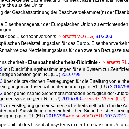
e Aspekte der Sicherheit und Konnektivität im Eisenbahnverkehr
greichs aus der Union
ng der Geschäftsordnung der Beschwerdekammer(n) der Eisen
ie Eisenbahnagentur der Europäischen Union zu entrichtenden
ungen
istik des Eisenbahnverkehrs
=> ersetzt VO (EG)
91/2003
päischen Bereitstellungsplan für das Europ. Eisenbahnverkehr
e Annahme des Netzleistungsplans für den zweiten Bezugszeit
nsicherheit -
Eisenbahnsicherheits-Richtlinie -
=> ersetzt RL
79
mit Durchführungsbestimmungen für ein System zur Zertifizier
ändigen Stellen gem. RL (EU)
2016/798
63
über die praktischen Festlegungen für die Erteilung von einhe
heinigungen an Eisenbahnunternehmen gem. RL (EU)
2016/79
62
über gemeinsame Sicherheitsmethoden bezüglich der Anfor
agementsysteme gem. RL (EU)
2016/798
=> ersetzt VO'en (EU)
1
61
zur Festlegung gemeinsamer Sicherheitsmethoden für die Aufs
den nach Ausstellung einer einheitlichen Sicherheitsbescheinig
hmigung gem. RL (EU)
2016/798
=> ersetzt VO (EU)
1077/2012
roperabilität des Eisenbahnsystems in der Europäischen Union
=