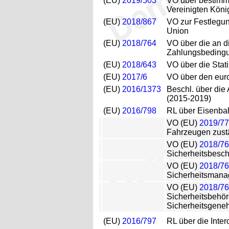
(EU)
2019/503
VO über bestimmt
Vereinigten Köni
(EU)
2018/867
VO zur Festlegu
Union
(EU)
2018/764
VO über die an d
Zahlungsbeding
(EU)
2018/643
VO über die Stat
(EU)
2017/6
VO über den euro
(EU)
2016/1373
Beschl. über di
(2015-2019)
(EU)
2016/798
RL über Eisenbah
VO (EU)
2019/7
Fahrzeugen zust
VO (EU)
2018/7
Sicherheitsbesc
VO (EU)
2018/7
Sicherheitsman
VO (EU)
2018/7
Sicherheitsbehör
Sicherheitsgene
(EU)
2016/797
RL über die Inte