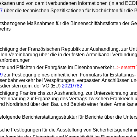
tskarten und von damit verbundenen Informationen (Inland EC
07
über die technischen Spezifikationen für Nachrichten für die B
tsbezogene Maßnahmen für die Binnenschiffahrtsflotten der G
kehrs
chtigung der Französischen Republik zur Aushandlung, zur U
nalen Vereinbarung über die in der festen Ärmelkanal-Verbindun
sanforderungen
te und Pflichten der Fahrgäste im Eisenbahnverkehr
=> ersetz
49
zur Festlegung eines einheitlichen Formulars für Erstattung
senbahnverkehr bei Verspätungen, verpassten Anschlüssen un
sdiensten gem. der VO (EU)
2021/782
chtigung Frankreichs zur Aushandlung, zur Unterzeichnung un
Vereinbarung zur Ergänzung des Vertrags zwischen Frankreich 
nd Nordirland über den Bau und Betrieb einer festen Ärmelkana
efolgende Berichterstattungsstruktur für Berichte über die Unt
ische Festlegungen für die Ausstellung von Sicherheitsgenehmigu