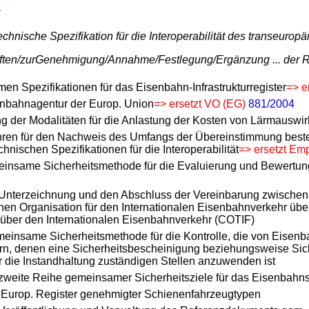
echnische Spezifikation für die Interoperabilität des transeur
iften/zurGenehmigung/Annahme/Festlegung/Ergänzung ... der 
n Spezifikationen für das Eisenbahn-Infrastrukturregister
=> e
enbahnagentur der Europ. Union
=> ersetzt VO (EG)
881/2004
g der Modalitäten für die Anlastung der Kosten von Lärmauswi
hren für den Nachweis des Umfangs der Übereinstimmung best
hnischen Spezifikationen für die Interoperabilität
=> ersetzt Em
einsame Sicherheitsmethode für die Evaluierung und Bewertun
 Unterzeichnung und den Abschluss der Vereinbarung zwischen
hen Organisation für den Internationalen Eisenbahnverkehr über
ber den Internationalen Eisenbahnverkehr (COTIF)
meinsame Sicherheitsmethode für die Kontrolle, die von Eise
n, denen eine Sicherheitsbescheinigung beziehungsweise Sich
r die Instandhaltung zuständigen Stellen anzuwenden ist
 zweite Reihe gemeinsamer Sicherheitsziele für das Eisenbahn
 Europ. Register genehmigter Schienenfahrzeugtypen