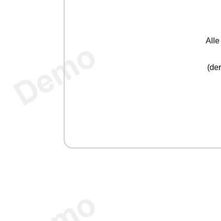
All
(der