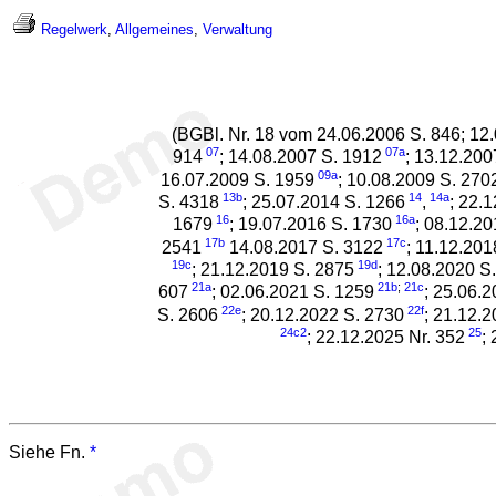
Regelwerk
,
Allgemeines
,
Verwaltung
(BGBl. Nr. 18 vom 24.06.2006 S. 846; 12
07
07a
914
; 14.08.2007 S. 1912
; 13.12.200
09a
16.07.2009 S. 1959
; 10.08.2009 S. 270
13b
14
14a
S. 4318
; 25.07.2014 S. 1266
,
; 22.
16
16a
1679
; 19.07.2016 S. 1730
; 08.12.2
17b
17c
2541
14.08.2017 S. 3122
; 11.12.201
19c
19d
; 21.12.2019 S. 2875
; 12.08.2020 S
21a
21b
;
21c
607
; 02.06.2021 S. 1259
; 25.06.
22e
22f
S. 2606
; 20.12.2022 S. 2730
; 21.12.2
24c2
25
; 22.12.2025 Nr. 352
;
Siehe Fn.
*