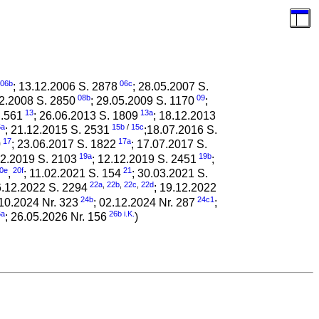
06b
06c
; 13.12.2006 S. 2878
; 28.05.2007 S.
08b
09
12.2008 S. 2850
; 29.05.2009 S. 1170
;
13
13a
S.561
; 26.06.2013 S. 1809
; 18.12.2013
5a
15b
/
15c
; 21.12.2015 S. 2531
;18.07.2016 S.
17
17a
0
; 23.06.2017 S. 1822
; 17.07.2017 S.
19a
19b
12.2019 S. 2103
; 12.12.2019 S. 2451
;
0e
20f
21
,
; 11.02.2021 S. 154
; 30.03.2021 S.
22a
,
22b
,
22c
,
22d
6.12.2022 S. 2294
; 19.12.2022
24b
24c1
.10.2024 Nr. 323
; 02.12.2024 Nr. 287
;
6a
26b
i.K.
; 26.05.2026 Nr. 156
)