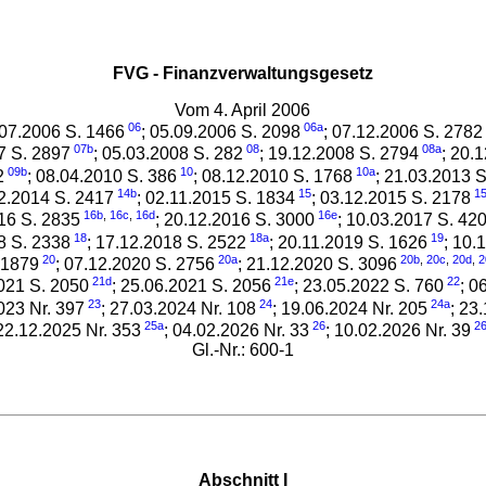
FVG - Finanzverwaltungsgesetz
Vom 4. April 2006
06
06a
.07.2006 S. 1466
; 05.09.2006 S. 2098
; 07.12.2006 S. 2782
07b
08
08a
7 S. 2897
; 05.03.2008 S. 282
; 19.12.2008 S. 2794
; 20.
09b
10
10a
2
; 08.04.2010 S. 386
; 08.12.2010 S. 1768
; 21.03.2013 
14b
15
1
12.2014 S. 2417
; 02.11.2015 S. 1834
; 03.12.2015 S. 2178
16b
,
16c
,
16d
16e
016 S. 2835
; 20.12.2016 S. 3000
; 10.03.2017 S. 42
18
18a
19
8 S. 2338
; 17.12.2018 S. 2522
; 20.11.2019 S. 1626
; 10.
20
20a
20b
,
20c
,
20d
,
2
.1879
; 07.12.2020 S. 2756
; 21.12.2020 S. 3096
21d
21e
22
2021 S. 2050
; 25.06.2021 S. 2056
; 23.05.2022 S. 760
; 0
23
24
24a
023 Nr. 397
; 27.03.2024 Nr. 108
; 19.06.2024 Nr. 205
; 23
25a
26
2
 22.12.2025 Nr. 353
; 04.02.2026 Nr. 33
; 10.02.2026 Nr. 39
Gl.-Nr.: 600-1
Abschnitt I