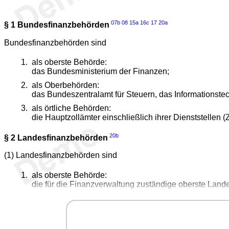
07b
08
15a
16c
17
20a
§ 1
Bundesfinanzbehörden
Bundesfinanzbehörden sind
als oberste Behörde:
das Bundesministerium der Finanzen;
als Oberbehörden:
das Bundeszentralamt für Steuern, das Informationste
als örtliche Behörden:
die Hauptzollämter einschließlich ihrer Dienststellen 
20b
§ 2
Landesfinanzbehörden
(1) Landesfinanzbehörden sind
als oberste Behörde:
die für die Finanzverwaltung zuständige oberste Land