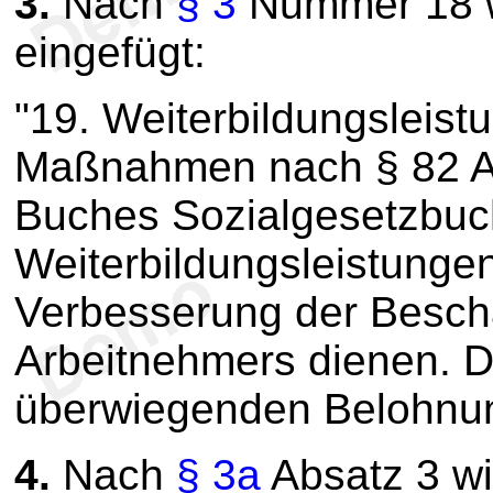
3.
Nach
§ 3
Nummer 18 w
eingefügt:
"19. Weiterbildungsleist
Maßnahmen nach § 82 Ab
Buches Sozialgesetzbuc
Weiterbildungsleistungen
Verbesserung der Beschä
Arbeitnehmers dienen. D
überwiegenden Belohnun
4.
Nach
§ 3a
Absatz 3 wi