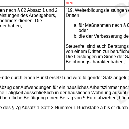
neu
en nach § 82 Absatz 1 und 2
"19. Weiterbildungsleistungen
eistungen des Arbeitgebers,
Dritten
tnehmers dienen. Die
für Maßnahmen nach § 8
ter haben;
oder
die der Verbesserung de
Steuerfrei sind auch Beratung
von einem Dritten zur beruflic
Die Leistungen im Sinne der S
Belohnungscharakter haben;"
de durch einen Punkt ersetzt und wird folgender Satz angefüg
 Abzug der Aufwendungen für ein häusliches Arbeitszimmer nach 
liche Tätigkeit ausschließlich in der häuslichen Wohnung ausü
nd berufliche Betätigung einen Betrag von 5 Euro abziehen, höch
 des § 7g Absatz 1 Satz 2 Nummer 1 Buchstabe a bis c" durch