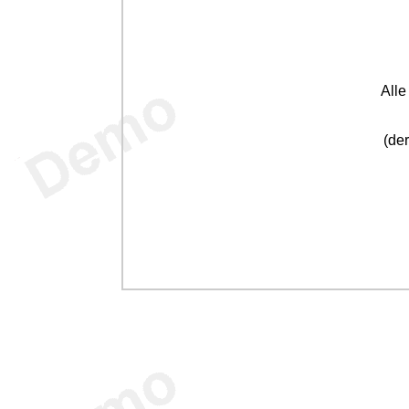
All
(der