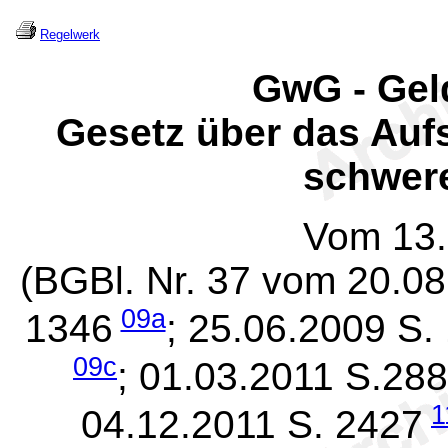
Regelwerk
GwG - Gel
Gesetz über das Au
schwere
Vom 13.
(BGBl. Nr. 37 vom 20.0
09a
1346
; 25.06.2009 S
09c
; 01.03.2011 S.288
1
04.12.2011 S. 2427