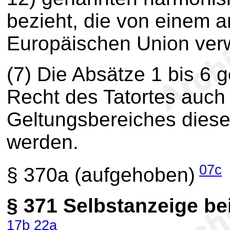
bezieht, die von einem a
Europäischen Union verw
(7) Die Absätze 1 bis 6
Recht des Tatortes auch 
Geltungsbereiches dies
werden.
07c
§ 370a
(aufgehoben)
§ 371
Selbstanzeige be
17b
22a