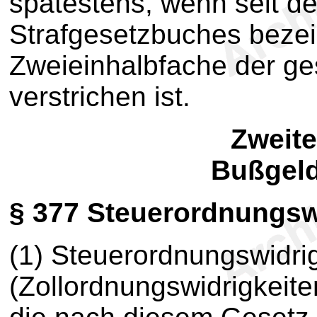
spätestens, wenn seit d
Strafgesetzbuches bezei
Zweieinhalbfache der ges
verstrichen ist.
Zweite
Bußgeld
§ 377
Steuerordnungswi
(1) Steuerordnungswidri
(Zollordnungswidrigkeit