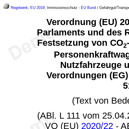
Regelwerk
,
EU 2019
, Immissionsschutz -
EU
Bund
/ Gefahrgut/Transp
Verordnung (EU) 2
Parlaments und des R
Festsetzung von CO
2
Personenkraftwag
Nutzfahrzeuge 
Verordnungen (EG) 
5
(Text von Bed
(ABl. L 111 vom 25.04.
VO (EU)
2020/22
- A