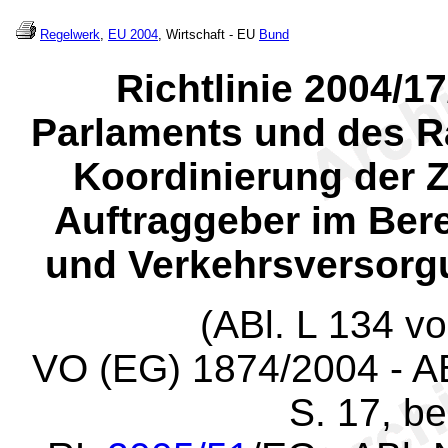
Regelwerk
,
EU 2004
, Wirtschaft - EU
Bund
Richtlinie 2004/
Parlaments und des R
Koordinierung der 
Auftraggeber im Bere
und Verkehrsversorg
(ABl. L 134 v
VO (EG) 1874/2004 - AB
S. 17, be