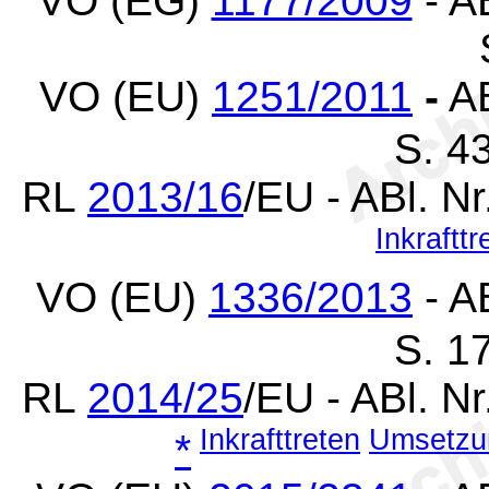
VO (EG)
1177/2009
- A
VO (EU)
1251/2011
-
AB
S. 4
RL
2013/16
/EU - ABl. N
Inkrafttr
VO (EU)
1336/2013
- A
S. 1
RL
2014/25
/EU - ABl. N
Inkrafttreten
Umsetzu
*