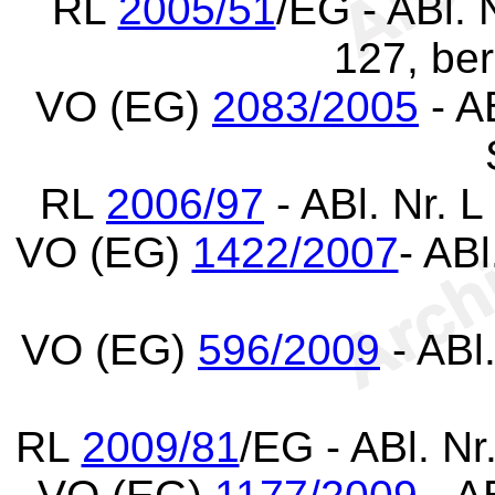
RL
2005/51
/EG - ABl. 
127, ber
VO (EG)
2083/2005
- A
RL
2006/97
- ABl. Nr. 
VO (EG)
1422/2007
- AB
VO (EG)
596/2009
- ABl
RL
2009/81
/EG - ABl. N