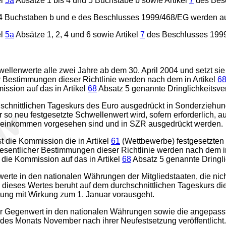
el
5a
Absätze 1 bis 4 und 5 Buchstabe b sowie Artikel
7
des Besc
4 Buchstaben b und e des Beschlusses 1999/468/EG werden auf 
el
5a
Absätze 1, 2, 4 und 6 sowie Artikel
7
des Beschlusses 1999
llenwerte alle zwei Jahre ab dem 30. April 2004 und setzt sie 
 Bestimmungen dieser Richtlinie werden nach dem in Artikel
6
ssion auf das in Artikel
68
Absatz 5 genannte Dringlichkeitsver
schnittlichen Tageskurs des Euro ausgedrückt in Sonderziehun
so neu festgesetzte Schwellenwert wird, sofern erforderlich, a
ereinkommen vorgesehen sind und in SZR ausgedrückt werden.
t die Kommission die in Artikel
61
(Wettbewerbe) festgesetzten 
entlicher Bestimmungen dieser Richtlinie werden nach dem in
 die Kommission auf das in Artikel
68
Absatz 5 genannte Dringli
rte in den nationalen Währungen der Mitgliedstaaten, die nich
 dieses Wertes beruht auf dem durchschnittlichen Tageskurs d
zung mit Wirkung zum 1. Januar vorausgeht.
ihr Gegenwert in den nationalen Währungen sowie die angepas
es Monats November nach ihrer Neufestsetzung veröffentlicht.