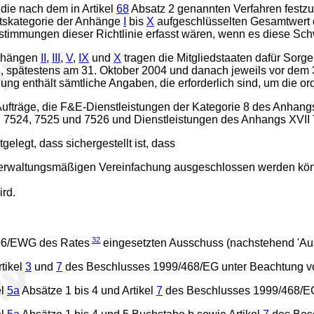
 die nach dem in Artikel
68
Absatz 2 genannten Verfahren festzul
eitskategorie der Anhänge
I
bis
X
aufgeschlüsselten Gesamtwert de
estimmungen dieser Richtlinie erfasst wären, wenn es diese Sch
Anhängen
II
,
III
,
V
,
IX
und
X
tragen die Mitgliedstaaten dafür Sorg
, spätestens am 31. Oktober 2004 und danach jeweils vor dem 31
stellung enthält sämtliche Angaben, die erforderlich sind, um
Aufträge, die F&E-Dienstleistungen der Kategorie 8 des Anhangs
24, 7525 und 7526 und Dienstleistungen des Anhangs XVII 
elegt, dass sichergestellt ist, dass
 verwaltungsmäßigen Vereinfachung ausgeschlossen werden könne
ird.
32
306/EWG des Rates
eingesetzten Ausschuss (nachstehend 'Auss
tikel
3
und
7
des Beschlusses 1999/468/EG unter Beachtung vo
el
5a
Absätze 1 bis 4 und Artikel
7
des Beschlusses 1999/468/EG