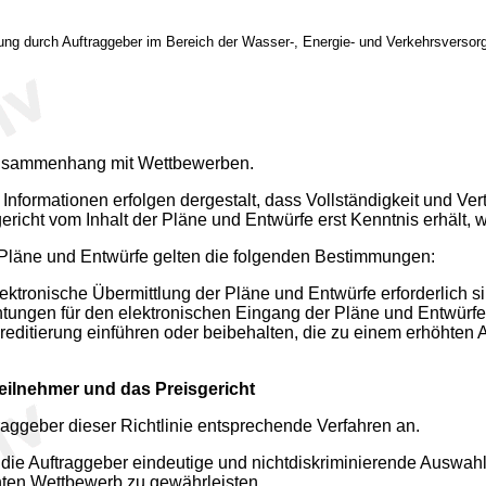
lung durch Auftraggeber im Bereich der Wasser-, Energie- und Verkehrsversor
m Zusammenhang mit Wettbewerben.
Informationen erfolgen dergestalt, dass Vollständigkeit und Ve
richt vom Inhalt der Pläne und Entwürfe erst Kenntnis erhält, wen
r Pläne und Entwürfe gelten die folgenden Bestimmungen:
 elektronische Übermittlung der Pläne und Entwürfe erforderlich 
htungen für den elektronischen Eingang der Pläne und Entwür
reditierung einführen oder beibehalten, die zu einem erhöhten 
ilnehmer und das Preisgericht
aggeber dieser Richtlinie entsprechende Verfahren an.
ie Auftraggeber eindeutige und nichtdiskriminierende Auswahlkr
hten Wettbewerb zu gewährleisten.