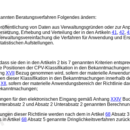
annten Beratungsverfahren Folgendes ändern:
röffentlichung von Daten aus Verwaltungsgründen oder zur Anp
ersetzung, Erhebung und Verteilung der in den Artikeln
41
,
42
,
4
rwaltungsvereinfachung die Verfahren für Anwendung und Erst
atistischen Aufstellungen.
 dass sie den in den Artikeln 2 bis 7 genannten Kriterien entspr
te Positionen der CPV-Klassifikation in den Bekanntmachungen
ang
XVII
Bezug genommen wird, sofern der materielle Anwendungs
en dieser Klassifikation in den Bekanntmachungen innerhalb de
g
XII
, sofern der materielle Anwendungsbereich der Richtlinie da
 Bekanntmachungen;
htungen für den elektronischen Eingang gemäß Anhang
XXIV
Buch
nterabsatz 2 und Absatz 2 Unterabsatz 2 genannten Berechnu
gen dieser Richtlinie werden nach dem in Artikel
68
Absatz 3
 in Artikel
68
Absatz 5 genannte Dringlichkeitsverfahren zurück