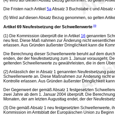
(4) Wird auf diesen Absatz Bezug genommen, so gelten Artik
Die Fristen nach Artikel
5a
Absatz 3 Buchstabe c und Absatz 
(5) Wird auf diesen Absatz Bezug genommen, so gelten Artik
09
Artikel 69
Neufestsetzung der Schwellenwerte
(1) Die Kommission überprüft die in Artikel
16
genannten Schwe
neu fest. Diese Maß nahmen zur Änderung nicht wesentlicher
erlassen. Aus Gründen äußerster Dringlichkeit kann die Kommi
Die Berechnung dieser Schwellenwerte beruht auf dem durch
enden, der der Neufestsetzung zum 1. Januar vorausgeht. Der 
geltenden Schwellenwerte zu gewährleisten, die in dem Üb
(2) Anlässlich der in Absatz 1 genannten Neufestsetzung pass
Schwellenwerte an. Diese Maßnahmen zur Änderung nicht wes
Kontrolle erlassen. Aus Gründen äußerster Dringlichkeit kann
Der Gegenwert der gemäß Absatz 1 festgesetzten Schwellenwe
zwei Jahre ab dem 1. Januar 2004 überprüft. Die Berechnung
Monaten, der am letzten Augusttag endet, der der Neufestset
(3) Die gemäß Absatz 1 neu festgesetzten Schwellenwerte, 
Kommission im Amtsblatt der Europäischen Union zu Beginn d