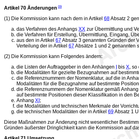
09
Artikel 70
Änderungen
(1) Die Kommission kann nach dem in Artikel
68
Absatz 2 gen
das Verfahren des Anhangs
XX
zur Übermittlung und Ve
die Verfahren für Erstellung, Übermittlung, Eingang, Üb
aus den in Artikel
67
Absatz 3 genannten Gründen der Ve
Verteilung der in Artikel
67
Absätze 1 und 2 genannten st
(2) Die Kommission kann Folgendes ändern:
die Listen der Auftraggeber in den Anhängen
I
bis
X
, so
die Modalitäten für gezielte Bezugnahmen auf bestimm
die Referenznummern der Nomenklatur, auf die in Anh
Modalitäten für die Bezugnahme auf bestimmte Position
die Referenznummern der Nomenklatur gemäß Anhan
auf bestimmte Positionen dieser Klassifikation in den
Anhang
XI
;
die Modalitäten und technischen Merkmale der Vorric
die technischen Modalitäten der in Artikel
69
Absatz 1 U
Diese Maßnahmen zur Änderung nicht wesentlicher Bestimmun
Gründen äußerster Dringlichkeit kann die Kommission auf das
Artikel 71
Umsetzung