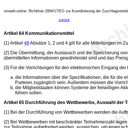
umwelt-online: Richtlinie 2004/17/EG zur Koordinierung der Zuschlagsertei
zurück
Artikel 64
Kommunikationsmittel
(1) Artikel
48
Absätze 1, 2 und 4 gilt für alle Mitteilungen i
(2) Die Übermittlung, der Austausch und die Speicherung von 
übermittelten Informationen gewährleistet sind und das Preisge
(3) Für die Vorrichtungen für den elektronischen Eingang de
die Informationen über die Spezifikationen, die für die
Parteien zugänglich sein. Außerdem müssen die Vorric
die Mitgliedstaaten können Systeme der freiwilligen Akk
führen sollen.
Artikel 65
Durchführung des Wettbewerbs, Auswahl der Te
(1) Bei der Durchführung von Wettbewerben wenden die Auftr
(2) Bei Wettbewerben mit beschränkter Teilnehmerzahl legen d
zur Teilnahme aufgefordert werden, ausreichen, um einen ec