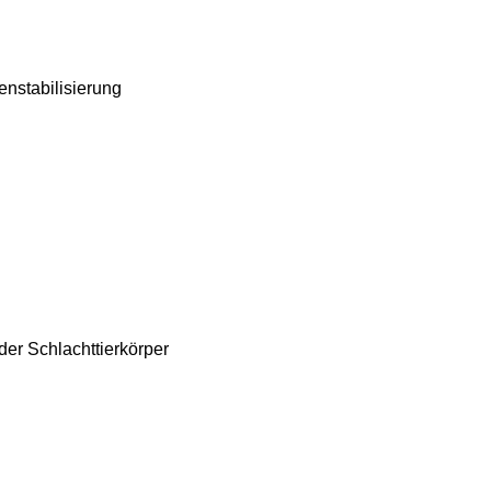
enstabilisierung
er Schlachttierkörper