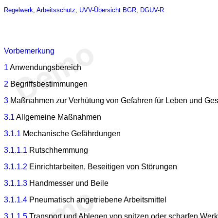
Regelwerk
,
Arbeitsschutz
,
UVV-Übersicht
BGR
,
DGUV-R
Vorbemerkung
1
Anwendungsbereich
2
Begriffsbestimmungen
3
Maßnahmen zur Verhütung von Gefahren für Leben und Gesundh
3.1
Allgemeine Maßnahmen
3.1.1
Mechanische Gefährdungen
3.1.1.1
Rutschhemmung
3.1.1.2
Einrichtarbeiten, Beseitigen von Störungen
3.1.1.3
Handmesser und Beile
3.1.1.4
Pneumatisch angetriebene Arbeitsmittel
3.1.1.5
Transport und Ablegen von spitzen oder scharfen We