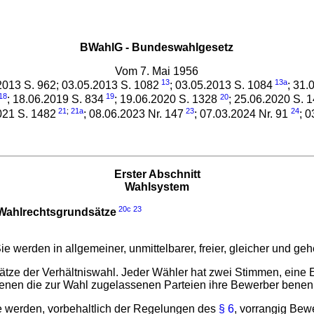
BWahlG - Bundeswahlgesetz
Vom 7. Mai 1956
13
13a
2013 S. 962; 03.05.2013 S. 1082
; 03.05.2013 S. 1084
; 31.
18
19
20
; 18.06.2019 S. 834
; 19.06.2020 S. 1328
; 25.06.2020 S. 
21
;
21a
23
24
021 S. 1482
; 08.06.2023 Nr. 147
; 07.03.2024 Nr. 91
; 
Erster Abschnitt
Wahlsystem
20c
23
ahlrechtsgrundsätze
 werden in allgemeiner, unmittelbarer, freier, gleicher und g
tze der Verhältniswahl. Jeder Wähler hat zwei Stimmen, eine 
enen die zur Wahl zugelassenen Parteien ihre Bewerber benenn
tze werden, vorbehaltlich der Regelungen des
§ 6
, vorrangig Bewe