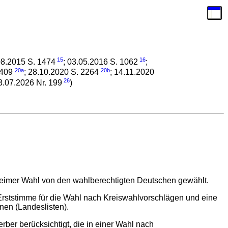
15
16
08.2015 S. 1474
; 03.05.2016 S. 1062
;
20a
20b
1409
; 28.10.2020 S. 2264
; 14.11.2020
26
03.07.2026 Nr. 199
)
eheimer Wahl von den wahlberechtigten Deutschen gewählt.
Erststimme für die Wahl nach Kreiswahlvorschlägen und eine
en (Landeslisten).
rber berücksichtigt, die in einer Wahl nach