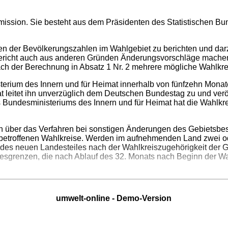
mission. Sie besteht aus dem Präsidenten des Statistischen B
en der Bevölkerungszahlen im Wahlgebiet zu berichten und da
em Bericht auch aus anderen Gründen Änderungsvorschläge machen.
h der Berechnung in Absatz 1 Nr. 2 mehrere mögliche Wahlkreis
sterium des Innern und für Heimat innerhalb von fünfzehn Mo
 leitet ihn unverzüglich dem Deutschen Bundestag zu und veröff
undesministeriums des Innern und für Heimat hat die Wahlkrei
n über das Verfahren bei sonstigen Änderungen des Gebietsbe
 betroffenen Wahlkreise. Werden im aufnehmenden Land zwei od
it des neuen Landesteiles nach der Wahlkreiszugehörigkeit de
esgrenzen, die nach Ablauf des 32. Monats nach Beginn der W
umwelt-online - Demo-Version