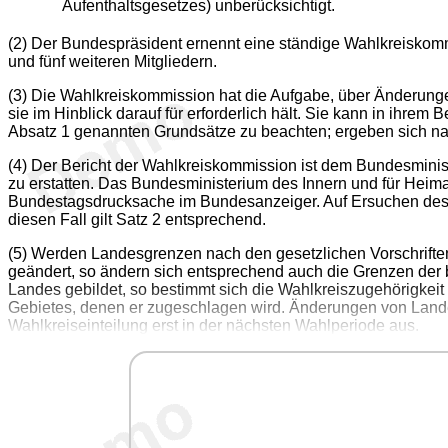
Aufenthaltsgesetzes) unberücksichtigt.
(2) Der Bundespräsident ernennt eine ständige Wahlkreiskom
und fünf weiteren Mitgliedern.
(3) Die Wahlkreiskommission hat die Aufgabe, über Änderung
sie im Hinblick darauf für erforderlich hält. Sie kann in ihr
Absatz 1 genannten Grundsätze zu beachten; ergeben sich nac
(4) Der Bericht der Wahlkreiskommission ist dem Bundesmini
zu erstatten. Das Bundesministerium des Innern und für Heimat
Bundestagsdrucksache im Bundesanzeiger. Auf Ersuchen des B
diesen Fall gilt Satz 2 entsprechend.
(5) Werden Landesgrenzen nach den gesetzlichen Vorschrifte
geändert, so ändern sich entsprechend auch die Grenzen der
Landes gebildet, so bestimmt sich die Wahlkreiszugehörigke
Gebietes, denen er zugeschlagen wird. Änderungen von Land
Wahlkreiseinteilung erst in der nächsten Wahlperiode aus.