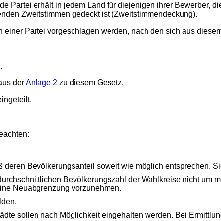
de Partei erhält in jedem Land für diejenigen ihrer Bewerber, 
allenden Zweitstimmen gedeckt ist (Zweitstimmendeckung).
von einer Partei vorgeschlagen werden, nach den sich aus dies
.
 aus der
Anlage 2
zu diesem Gesetz.
ingeteilt.
4
beachten:
ß deren Bevölkerungsanteil soweit wie möglich entsprechen. S
 durchschnittlichen Bevölkerungszahl der Wahlkreise nicht um 
t eine Neuabgrenzung vorzunehmen.
lden.
ädte sollen nach Möglichkeit eingehalten werden. Bei Ermittlu