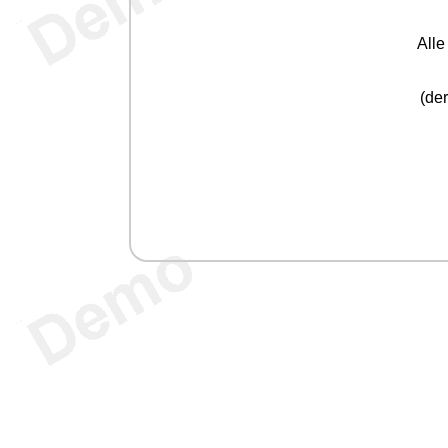
All
(der