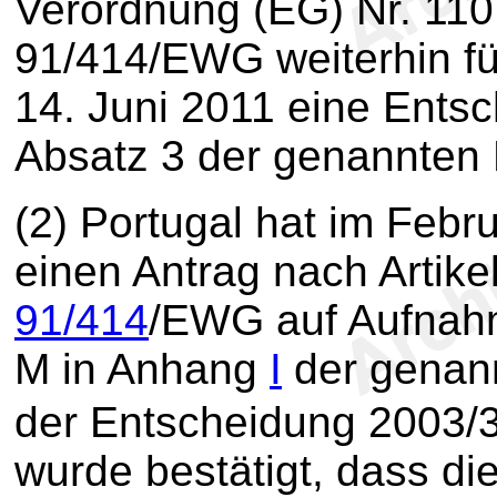
Verordnung (EG) Nr. 1107/
91/414/EWG weiterhin für
14. Juni 2011 eine Ents
Absatz 3 der genannten R
(2) Portugal hat im Feb
einen Antrag nach Artike
91/414
/EWG auf Aufnahm
M in Anhang
I
der genannt
der Entscheidung 2003/
wurde bestätigt, dass di