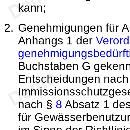
kann;
Genehmigungen für An
Anhangs 1 der
Verord
genehmigungsbedürft
Buchstaben G gekenn
Entscheidungen nach
Immissionsschutzgese
nach §
8
Absatz 1 de
für Gewässerbenutzun
im Sinne der Richtlin