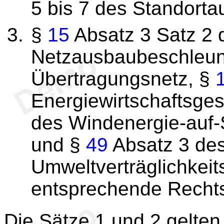
5 bis 7 des Standort
§
15
Absatz 3 Satz 2 
Netzausbaubeschleun
Übertragungsnetz, §
Energiewirtschaftsge
des Windenergie-auf
und §
49
Absatz 3 des
Umweltverträglichkei
entsprechende Rechts
Die Sätze 1 und 2 gelten