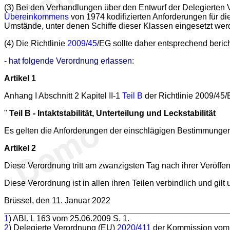
(3) Bei den Verhandlungen über den Entwurf der Delegierten
Übereinkommens
von 1974 kodifizierten Anforderungen für die
Umstände, unter denen Schiffe dieser Klassen eingesetzt wer
(4) Die Richtlinie
2009/45
/EG sollte daher entsprechend beric
- hat folgende Verordnung erlassen:
Artikel 1
Anhang I Abschnitt 2 Kapitel II-1
Teil B
der Richtlinie 2009/45/
"
Teil B - Intaktstabilität, Unterteilung und Leckstabilität
Es gelten die Anforderungen der einschlägigen Bestimmungen
Artikel 2
Diese Verordnung tritt am zwanzigsten Tag nach ihrer Veröffen
Diese Verordnung ist in allen ihren Teilen verbindlich und gilt 
Brüssel, den 11. Januar 2022
1
) ABl. L 163 vom 25.06.2009 S. 1.
2
) Delegierte Verordnung (EU)
2020/411
der Kommission vom 