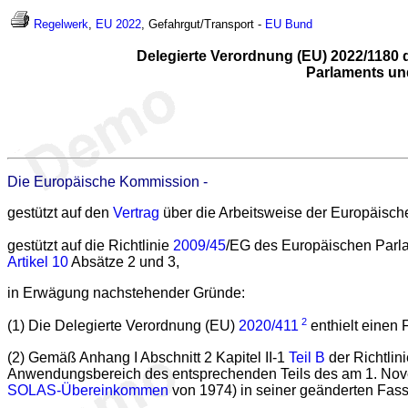
Regelwerk
,
EU 2022
, Gefahrgut/Transport -
EU
Bund
Delegierte Verordnung (EU) 2022/1180 
Parlaments und
Die Europäische Kommission -
gestützt auf den
Vertrag
über die Arbeitsweise der Europäisch
gestützt auf die Richtlinie
2009/45
/EG des Europäischen Parla
Artikel 10
Absätze 2 und 3,
in Erwägung nachstehender Gründe:
2
(1) Die Delegierte Verordnung (EU)
2020/411
enthielt einen 
(2) Gemäß Anhang I Abschnitt 2 Kapitel II-1
Teil B
der Richtlin
Anwendungsbereich des entsprechenden Teils des am 1. Nov
SOLAS-Übereinkommen
von 1974) in seiner geänderten Fas