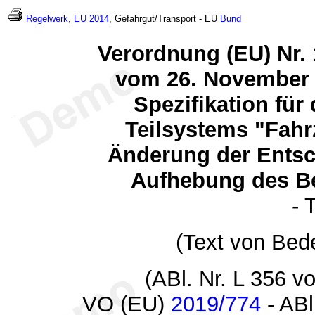
Regelwerk
,
EU 2014
, Gefahrgut/Transport - EU
Bund
Verordnung (EU) Nr.
vom 26. November 
Spezifikation für 
Teilsystems "Fahr
Änderung der Ents
Aufhebung des B
- 
(Text von Bed
(ABl. Nr. L 356 
VO (EU)
2019/774
- ABl