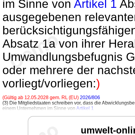
im Sinne von
Artikel 1
Abs
ausgegebenen relevanten
berücksichtigungsfähigen
Absatz 1a von ihrer Her
Umwandlungsbefugnis G
oder mehrere der nachs
vorliegt/vorliegen:
)
(Gültig ab 12.05.2028 gem. RL (EU)
2026/806
(3) Die Mitgliedstaaten schreiben vor, dass die Abwicklun
einem Unternehmen im Sinne von
Artikel 1
umwelt-onli