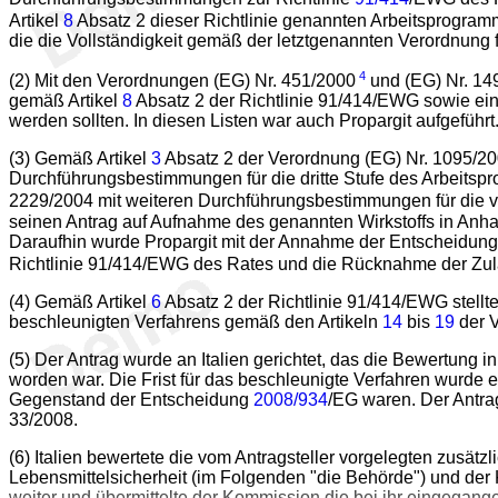
Artikel
8
Absatz 2 dieser Richtlinie genannten Arbeitsprogram
die die Vollständigkeit gemäß der letztgenannten Verordnung f
4
(2) Mit den Verordnungen (EG) Nr. 451/2000
und (EG) Nr. 14
gemäß Artikel
8
Absatz 2 der Richtlinie 91/414/EWG sowie eine
werden sollten. In diesen Listen war auch Propargit aufgeführt
(3) Gemäß Artikel
3
Absatz 2 der Verordnung (EG) Nr. 1095/2
Durchführungsbestimmungen für die dritte Stufe des Arbeits
2229/2004 mit weiteren Durchführungsbestimmungen für die v
seinen Antrag auf Aufnahme des genannten Wirkstoffs in An
Daraufhin wurde Propargit mit der Annahme der Entscheidun
Richtlinie 91/414/EWG des Rates und die Rücknahme der Zulas
(4) Gemäß Artikel
6
Absatz 2 der Richtlinie 91/414/EWG stellte
beschleunigten Verfahrens gemäß den Artikeln
14
bis
19
der V
(5) Der Antrag wurde an Italien gerichtet, das die Bewertung 
worden war. Die Frist für das beschleunigte Verfahren wurde 
Gegenstand der Entscheidung
2008/934
/EG waren. Der Antra
33/2008.
(6) Italien bewertete die vom Antragsteller vorgelegten zusät
Lebensmittelsicherheit (im Folgenden "die Behörde") und der 
weiter und übermittelte der Kommission die bei ihr eingegan