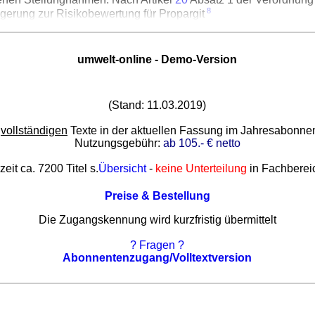
8
gerung zur Risikobewertung für Propargit
umwelt-online - Demo-Version
(Stand: 11.03.2019)
e
vollständigen
Texte in der aktuellen Fassung im Jahresabonn
Nutzungsgebühr:
ab 105.- € netto
zeit ca. 7200 Titel s.
Übersicht
-
keine Unterteilung
in Fachberei
Preise & Bestellung
Die Zugangskennung wird kurzfristig übermittelt
? Fragen ?
Abonnentenzugang/Volltextversion