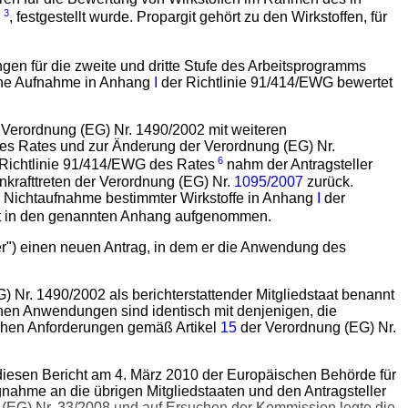
3
n
, festgestellt wurde. Propargit gehört zu den Wirkstoffen, für
n für die zweite und dritte Stufe des Arbeitsprogramms
liche Aufnahme in Anhang
I
der Richtlinie 91/414/EWG bewertet
Verordnung (EG) Nr. 1490/2002 mit weiteren
es Rates und zur Änderung der Verordnung (EG) Nr.
6
 Richtlinie 91/414/EWG des Rates
nahm der Antragsteller
krafttreten der Verordnung (EG) Nr.
1095/2007
zurück.
 Nichtaufnahme bestimmter Wirkstoffe in Anhang
I
der
t in den genannten Anhang aufgenommen.
ler") einen neuen Antrag, in dem er die Anwendung des
) Nr. 1490/2002 als berichterstattender Mitgliedstaat benannt
enen Anwendungen sind identisch mit denjenigen, die
schen Anforderungen gemäß Artikel
15
der Verordnung (EG) Nr.
e diesen Bericht am 4. März 2010 der Europäischen Behörde für
gnahme an die übrigen Mitgliedstaaten und den Antragsteller
(EG) Nr. 33/2008 und auf Ersuchen der Kommission legte die