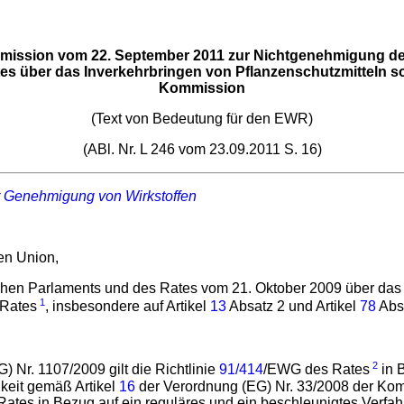
ission vom 22. September 2011 zur Nichtgenehmigung des
es über das Inverkehrbringen von Pflanzenschutzmitteln s
Kommission
(Text von Bedeutung für den EWR)
(ABl. Nr. L 246 vom 23.09.2011 S. 16)
 Genehmigung von Wirkstoffen
hen Union,
en Parlaments und des Rates vom 21. Oktober 2009 über das I
1
 Rates
, insbesondere auf Artikel
13
Absatz 2 und Artikel
78
Absa
2
 Nr. 1107/2009 gilt die Richtlinie
91/414
/EWG des Rates
in 
keit gemäß Artikel
16
der Verordnung (EG) Nr. 33/2008 der Kom
ates in Bezug auf ein reguläres und ein beschleunigtes Verfah