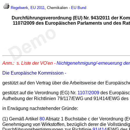
Regelwerk
,
EU 2011
, Chemikalien -
EU
Bund
Durchführungsverordnung (EU) Nr. 943/2011 der Komm
1107/2009 des Europäischen Parlaments und des Rat
Anm.: s. Liste der VO'en -
Nichtgenehmigung/-erneuerung der
Die Europäische Kommission -
gestützt auf den Vertrag über die Arbeitsweise der Europäisc
gestützt auf die Verordnung (EG) Nr.
1107/2009
des Europäisch
Aufhebung der Richtlinien 79/117/EWG und 91/414/EWG des
in Erwägung nachstehender Gründe:
(1) Gemäß Artikel
80
Absatz 1 Buchstabe c der Verordnung (EG)
Genehmigung von Wirkstoffen, bezüglich derer die Vollständig
Durchführungsbestimmungen zur Richtlinie
91/414
/EWG des R