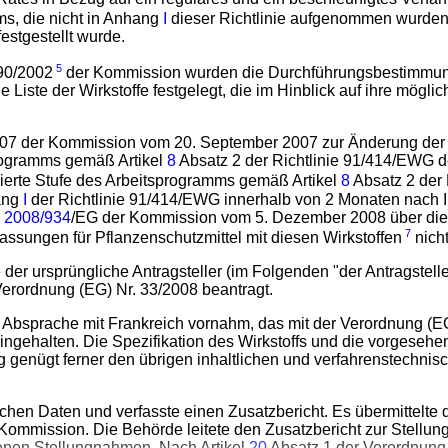
ms, die nicht in Anhang
I
dieser Richtlinie aufgenommen wurde
estgestellt wurde.
5
90/2002
der Kommission wurden die Durchführungsbestimmunge
 Liste der Wirkstoffe festgelegt, die im Hinblick auf ihre mög
.
007 der Kommission vom 20. September 2007 zur Änderung der 
programms gemäß Artikel
8
Absatz 2 der Richtlinie 91/414/EWG d
ierte Stufe des Arbeitsprogramms gemäß Artikel
8
Absatz 2 der
hang
I
der Richtlinie 91/414/EWG innerhalb von 2 Monaten nach In
g
2008/934
/EG der Kommission vom 5. Dezember 2008 über die
7
sungen für Pflanzenschutzmittel mit diesen Wirkstoffen
nich
 der ursprüngliche Antragsteller (im Folgenden "der Antragstel
erordnung (EG) Nr. 33/2008 beantragt.
in Absprache mit Frankreich vornahm, das mit der Verordnung (EG
eingehalten. Die Spezifikation des Wirkstoffs und die vorgeseh
g genügt ferner den übrigen inhaltlichen und verfahrenstechni
zlichen Daten und verfasste einen Zusatzbericht. Es übermittelt
Kommission. Die Behörde leitete den Zusatzbericht zur Stellun
genen Stellungnahmen. Nach Artikel
20
Absatz 1 der Verordnung 