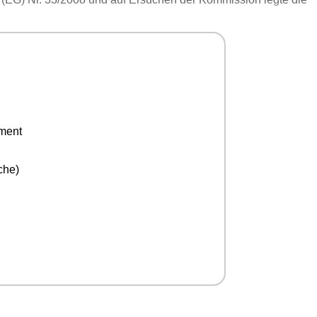
ement
che)