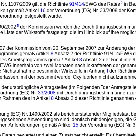
2
r. 1107/2009 gilt die Richtlinie
91/414
/EWG des Rates
in Be
keit gemäß Artikel
16
der Verordnung (EG) Nr. 33/2008 der Ko
erordnung festgestellt wurde.
5
90/2002
der Kommission wurden die Durchführungsbestimmunge
 Liste der Wirkstoffe festgelegt, die im Hinblick auf ihre mög
007 der Kommission vom 20. September 2007 zur Änderung der 
programms gemäß Artikel
8
Absatz 2 der Richtlinie 91/414/EWG 
 des Arbeitsprogramms gemäß Artikel
8
Absatz 2 der Richtlinie
4/EWG innerhalb von zwei Monaten nach Inkrafttreten der gena
 Nichtaufnahme bestimmter Wirkstoffe in Anhang
I
der Richtli
erlassen, mit der bestimmt wurde, Oxyfluorfen nicht aufzunehm
 der ursprüngliche Antragsteller (im Folgenden "der Antragstel
rordnung (EG) Nr.
33/2008
mit Durchführungsbestimmungen zur R
m Rahmen des in Artikel
8
Absatz 2 dieser Richtlinie genannten
nung (EG) Nr. 1490/2002 als berichterstattender Mitgliedstaat b
e vorgesehenen Anwendungen sind identisch mit denjenigen, di
schen Anforderungen gemäß Artikel
15
der Verordnung (EG) Nr. 3
n Daten bewertet und einen Zusatzbericht erstellt. Es übermitt