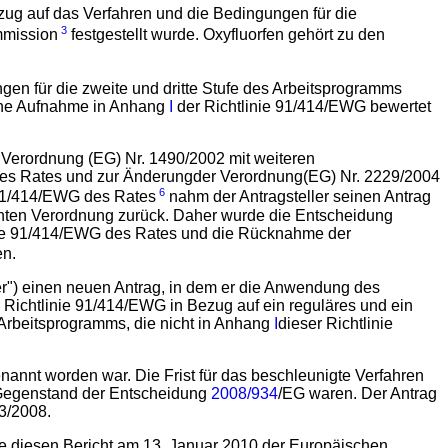
zug auf das Verfahren und die Bedingungen für die
3
mmission
festgestellt wurde. Oxyfluorfen gehört zu den
n für die zweite und dritte Stufe des Arbeitsprogramms
liche Aufnahme in Anhang
I
der Richtlinie 91/414/EWG bewertet
Verordnung (EG) Nr. 1490/2002 mit weiteren
des Rates und zur Änderungder Verordnung(EG) Nr. 2229/2004
6
 91/414/EWG des Rates
nahm der Antragsteller seinen Antrag
nnten Verordnung zurück. Daher wurde die Entscheidung
nie 91/414/EWG des Rates und die Rücknahme der
en.
ler") einen neuen Antrag, in dem er die Anwendung des
ichtlinie 91/414/EWG in Bezug auf ein reguläres und ein
 Arbeitsprogramms, die nicht in Anhang
I
dieser Richtlinie
enannt worden war. Die Frist für das beschleunigte Verfahren
e Gegenstand der Entscheidung
2008/934
/EG waren. Der Antrag
3/2008.
elte diesen Bericht am 13. Januar 2010 der Europäischen