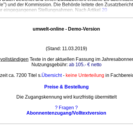
de") und der Kommission. Die Behörde leitete den Zusatzbericht
 ihr eingegangenen Stellungnahmen. Nach Artikel
20
umwelt-online - Demo-Version
(Stand: 11.03.2019)
e
vollständigen
Texte in der aktuellen Fassung im Jahresabonn
Nutzungsgebühr:
ab 105.- € netto
zeit ca. 7200 Titel s.
Übersicht
-
keine Unterteilung
in Fachberei
Preise & Bestellung
Die Zugangskennung wird kurzfristig übermittelt
? Fragen ?
Abonnentenzugang/Volltextversion