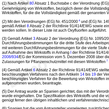
(1) Nach Artikel
80
Absatz 1 Buchstabe c der Verordnung (EG) N
Genehmigung von Wirkstoffen, bezüglich derer die Vollständig
Wirkstoffen, für die die Vollständigkeit gemäß der genannten V
4
(2) Mit den Verordnungen (EG) Nr. 451/2000
und (EG) Nr. 14
gemäß Artikel
8
Absatz 2 der Richtlinie 91/414/EWG sowie eine
werden sollen. In dieser Liste ist auch Oxyfluorfen aufgeführt.
(3) Gemäß Artikel
3
Absatz 2 der Verordnung (EG) Nr. 1095/2
Durchführungsbestimmungen für die dritte Stufe des Arbeits
mit weiteren Durchführungsbestimmungen für die vierte Stufe
auf Aufnahme des Wirkstoffs in Anhang
I
der Richtlinie 91/41
2008/934
/EG der Kommission vom 5. Dezember 2008 über die
7
Zulassungen für Pflanzenschutzmittel mit diesen Wirkstoffen
(4) Gemäß Artikel
6
Absatz 2 der Richtlinie 91/414/EWG stellte
beschleunigten Verfahrens nach den Artikeln
14
bis
19
der Ve
beschleunigtes Verfahren für die Bewertung von Wirkstoffen i
aufgenommen wurden, beantragte.
(5) Der Antrag wurde an Spanien gerichtet, das mit der Verord
wurde eingehalten. Die Spezifikation des Wirkstoffs und di
genügt ferner den übrigen inhaltlichen und verfahrenstechni
(6) Spanien hat die vom Antragsteller vorgelegten zusätzliche