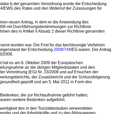
chstabe b der genannten Verordnung wurde die Entscheidung
414/EWG des Rates und den Widerruf der Zulassungen für
) einen neuen Antrag, in dem er die Anwendung des
008 mit Durchführungsbestimmungen zur Richtlinie
hmen des in Artikel
8
Absatz 2 dieser Richtlinie genannten
nannt worden war. Die Frist für das bechleunigte Verfahren
e Gegenstand der Entscheidung
2008/744
/EG waren. Der Antrag
3/2008.
cht hat es am 6. Oktober 2009 der Europäischen
tellungnahme an die übrigen Mitgliedstaaten und den
der Verordnung (EG) Nr. 33/2008 und auf Ersuchen der
wertungsberichts, der Zusatzbericht und die Schlussfolgerung
gesundheit geprüft und am 5. Mai 2011 in Form des
e Bedenken, die zur Nichtaufnahme geführt hatten;
n waren weitere Bedenken aufgeführt.
hwertigkeit des in den Toxizitätsstudien verwendeten
Anwender und der Arbeitskräfte und zu den Abbauwegen.