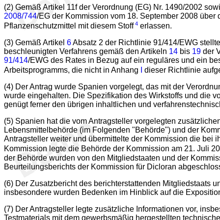
(2) Gemäß Artikel 11f der Verordnung (EG) Nr. 1490/2002 sow
2008/744
/EG der Kommission vom 18. September 2008 über d
4
Pflanzenschutzmittel mit diesem Stoff
erlassen.
(3) Gemäß Artikel
6
Absatz 2 der Richtlinie 91/414/EWG stellt
beschleunigten Verfahrens gemäß den Artikeln
14
bis
19
der V
91/414
/EWG des Rates in Bezug auf ein reguläres und ein bes
Arbeitsprogramms, die nicht in Anhang
I
dieser Richtlinie au
(4) Der Antrag wurde Spanien vorgelegt, das mit der Verordnu
wurde eingehalten. Die Spezifikation des Wirkstoffs und di
genügt ferner den übrigen inhaltlichen und verfahrenstechni
(5) Spanien hat die vom Antragsteller vorgelegten zusätzliche
Lebensmittelbehörde (im Folgenden "Behörde") und der Kommis
Antragsteller weiter und übermittelte der Kommission die be
Kommission legte die Behörde der Kommission am 21. Juli 201
der Behörde wurden von den Mitgliedstaaten und der Kommissi
Beurteilungsberichts der Kommission für Dicloran abgeschlos
(6) Der Zusatzbericht des berichterstattenden Mitgliedstaats 
insbesondere wurden Bedenken im Hinblick auf die Exposition 
(7) Der Antragsteller legte zusätzliche Informationen vor, ins
Testmaterials mit dem gewerbsmäßig hergestellten technischen