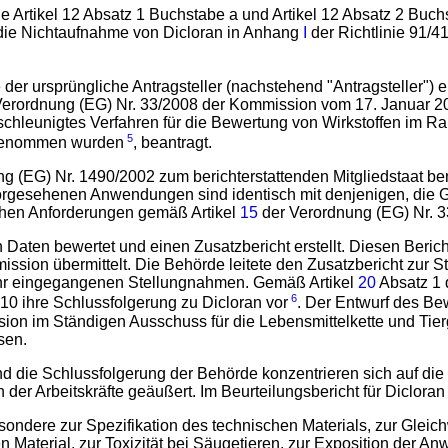
ie Artikel 12 Absatz 1 Buchstabe a und Artikel 12 Absatz 2 Bu
ie Nichtaufnahme von Dicloran in Anhang
I
der Richtlinie 91/
e der ursprüngliche Antragsteller (nachstehend "Antragsteller"
erordnung (EG) Nr. 33/2008 der Kommission vom 17. Januar 2
chleunigtes Verfahren für die Bewertung von Wirkstoffen im Ra
5
fgenommen wurden
, beantragt.
ng (EG) Nr. 1490/2002 zum berichterstattenden Mitgliedstaat be
e vorgesehenen Anwendungen sind identisch mit denjenigen, di
schen Anforderungen gemäß Artikel
15
der Verordnung (EG) Nr. 3
n Daten bewertet und einen Zusatzbericht erstellt. Diesen Beri
sion übermittelt. Die Behörde leitete den Zusatzbericht zur S
i ihr eingegangenen Stellungnahmen. Gemäß Artikel
20
Absatz 1 
6
0 ihre Schlussfolgerung zu Dicloran vor
. Der Entwurf des Be
on im Ständigen Ausschuss für die Lebensmittelkette und Tier
sen.
und die Schlussfolgerung der Behörde konzentrieren sich auf di
der Arbeitskräfte geäußert. Im Beurteilungsbericht für Diclora
besondere zur Spezifikation des technischen Materials, zur Gleic
 Material, zur Toxizität bei Säugetieren, zur Exposition der 