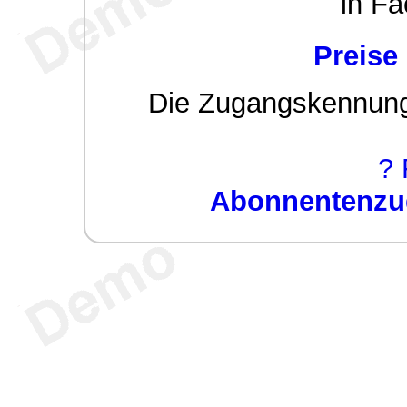
in Fa
Preise
Die Zugangskennung w
? 
Abonnentenzug