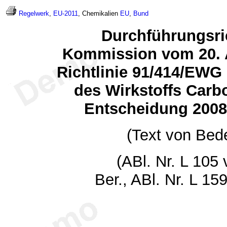
Regelwerk
,
EU-2011
, Chemikalien
EU
,
Bund
Durchführungsric
Kommission vom 20. A
Richtlinie 91/414/EW
des Wirkstoffs Carb
Entscheidung 200
(Text von Bed
(ABl. Nr. L 105
Ber., ABl. Nr. L 1