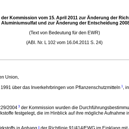
U der Kommission vom 15. April 2011 zur Änderung der Rich
s Aluminiumsulfat und zur Änderung der Entscheidung 200
(Text von Bedeutung für den EWR)
(ABl. Nr. L 102 vom 16.04.2011 S. 24)
hen Union,
1
1991 über das Inverkehrbringen von Pflanzenschutzmitteln
, 
3
229/2004
der Kommission wurden die Durchführungsbestimmung
kstoffe festgelegt, die im Hinblick auf ihre mögliche Aufnahme
irkstoffs in Anhang
I
der Richtlinie 91/414/EWG im Einklang mit 