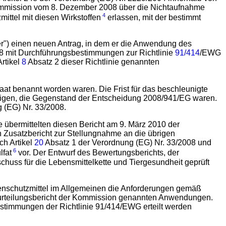
ommission vom 8. Dezember 2008 über die Nichtaufnahme
4
ittel mit diesen Wirkstoffen
erlassen, mit der bestimmt
ler") einen neuen Antrag, in dem er die Anwendung des
8 mit Durchführungsbestimmungen zur Richtlinie
91/414
/EWG
rtikel
8
Absatz 2 dieser Richtlinie genannten
taat benannt worden waren. Die Frist für das beschleunigte
enigen, die Gegenstand der Entscheidung 2008/941/EG waren.
 (EG) Nr. 33/2008.
e übermittelten diesen Bericht am 9. März 2010 der
 Zusatzbericht zur Stellungnahme an die übrigen
ch Artikel
20
Absatz 1 der Verordnung (EG) Nr. 33/2008 und
6
lfat
vor. Der Entwurf des Bewertungsberichts, der
huss für die Lebensmittelkette und Tiergesundheit geprüft
enschutzmittel im Allgemeinen die Anforderungen gemäß
Beurteilungsbericht der Kommission genannten Anwendungen.
estimmungen der Richtlinie 91/414/EWG erteilt werden