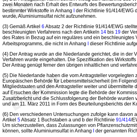
zwei Monaten nach Erhalt des Entwurfs des Bewertungsberic
bestimmter Wirkstoffe in Anhang
I
der Richtlinie 91/414/EWG d
wurde, Aluminiumsulfat nicht aufzunehmen.
(3) Gemäß Artikel
6
Absatz 2 der Richtlinie 91/414/EWG stellte
beschleunigten Verfahrens nach den Artikeln
14
bis
19
der Ver
des Rates in Bezug auf ein reguläres und ein beschleunigtes 
Arbeitsprogramms, die nicht in Anhang
I
dieser Richtlinie au
(4) Der Antrag wurde an die Niederlande gerichtet, die in der
Verfahren wurde eingehalten. Die Spezifikation des Wirksto
Der Antrag genügt ferner den übrigen inhaltlichen und verfa
(5) Die Niederlande haben die vom Antragsteller vorgelegten z
Europäischen Behörde für Lebensmittelsicherheit (im Folgend
Mitgliedstaaten und den Antragsteller weiter und übermittelt
auf Ersuchen der Kommission legte die Behörde der Kommissi
Zusatzbericht und die Schlussfolgerung der Behörde wurden v
und am 11. März 2011 in Form des Beurteilungsberichts der K
(6) Den verschiedenen Untersuchungen zufolge kann davon a
Artikel
5
Absatz 1 Buchstaben a und b der Richtlinie
91/414
/E
Um sicherzustellen, dass Zulassungen von Pflanzenschutzmitt
können, sollte Aluminiumsulfat in Anhang
I
der genannten Ric