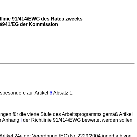
tlinie 91/414/EWG des Rates zwecks
8/941/EG der Kommission
insbesondere auf Artikel
6
Absatz 1,
en für die vierte Stufe des Arbeitsprogramms gemäß Artikel
 in Anhang
I
der Richtlinie 91/414/EWG bewertet werden sollen.
Artikel 24e der Verordnung (EG) Nr. 2229/2004 innerhalb von