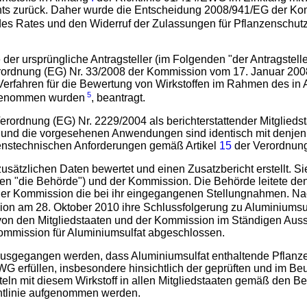
hts zurück. Daher wurde die Entscheidung 2008/941/EG der K
es Rates und den Widerruf der Zulassungen für Pflanzenschutzm
 der ursprüngliche Antragsteller (im Folgenden "der Antragstel
ordnung (EG) Nr. 33/2008 der Kommission vom 17. Januar 200
Verfahren für die Bewertung von Wirkstoffen im Rahmen des in A
5
fgenommen wurden
, beantragt.
 Verordnung (EG) Nr. 2229/2004 als berichterstattender Mitglieds
ffs und die vorgesehenen Anwendungen sind identisch mit denj
hrenstechnischen Anforderungen gemäß Artikel
15
der Verordnung
usätzlichen Daten bewertet und einen Zusatzbericht erstellt. Si
en "die Behörde") und der Kommission. Die Behörde leitete den
e der Kommission die bei ihr eingegangenen Stellungnahmen. Na
on am 28. Oktober 2010 ihre Schlussfolgerung zu Aluminiumsu
on den Mitgliedstaaten und der Kommission im Ständigen Aussc
ommission für Aluminiumsulfat abgeschlossen.
usgegangen werden, dass Aluminiumsulfat enthaltende Pflanz
WG erfüllen, insbesondere hinsichtlich der geprüften und im 
eln mit diesem Wirkstoff in allen Mitgliedstaaten gemäß den B
htlinie aufgenommen werden.