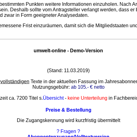
 bestimmten Punkten weitere Informationen einzuholen. Nach Ar
n. Deshalb sollte vom Antragsteller verlangt werden, dass er b
nd zwar in Form geeigneter Analysedaten.
emessene Frist einzuräumen, damit sich die Mitgliedstaaten un
umwelt-online - Demo-Version
(Stand: 11.03.2019)
e
vollständigen
Texte in der aktuellen Fassung im Jahresabonn
Nutzungsgebühr:
ab 105.- € netto
zeit ca. 7200 Titel s.
Übersicht
-
keine Unterteilung
in Fachberei
Preise & Bestellung
Die Zugangskennung wird kurzfristig übermittelt
? Fragen ?
Abonnentenzugang/Volltextversion