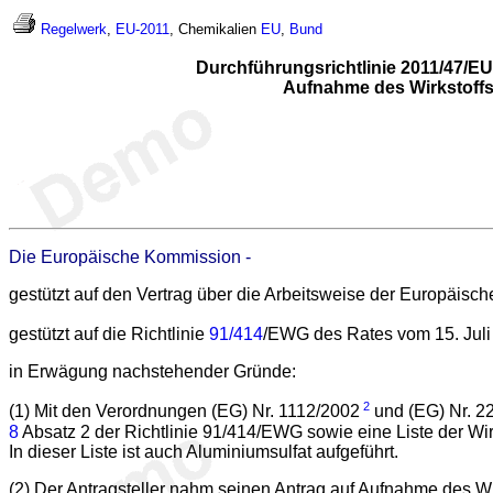
Regelwerk
,
EU-2011
, Chemikalien
EU
,
Bund
Durchführungsrichtlinie 2011/47/E
Aufnahme des Wirkstoff
Die Europäische Kommission -
gestützt auf den Vertrag über die Arbeitsweise der Europäisc
gestützt auf die Richtlinie
91/414
/EWG des Rates vom 15. Juli 
in Erwägung nachstehender Gründe:
2
(1) Mit den Verordnungen (EG) Nr. 1112/2002
und (EG) Nr. 2
8
Absatz 2 der Richtlinie 91/414/EWG sowie eine Liste der Wir
In dieser Liste ist auch Aluminiumsulfat aufgeführt.
(2) Der Antragsteller nahm seinen Antrag auf Aufnahme des W