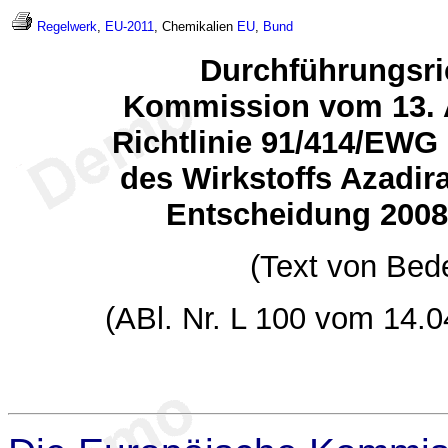
Regelwerk
,
EU-2011
, Chemikalien
EU
,
Bund
Durchführungsric
Kommission vom 13. A
Richtlinie 91/414/EW
des Wirkstoffs Azadir
Entscheidung 200
(Text von Bed
(ABl. Nr. L 100 vom 14.0