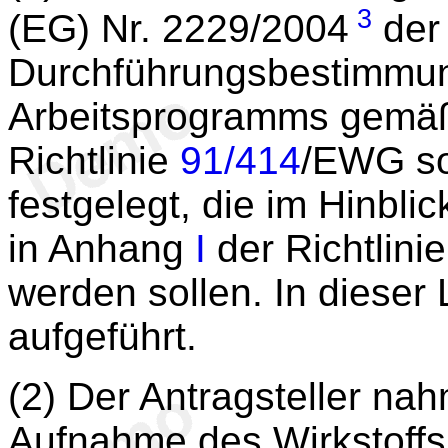
3
(EG) Nr. 2229/2004
der
Durchführungsbestimmung
Arbeitsprogramms gemäß
Richtlinie
91/414
/EWG sow
festgelegt, die im Hinbli
in Anhang
I
der Richtlin
werden sollen. In dieser 
aufgeführt.
(2) Der Antragsteller na
Aufnahme des Wirkstoff