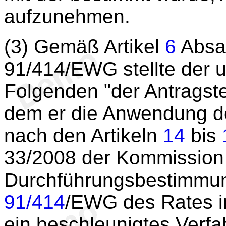
aufzunehmen.
(3) Gemäß Artikel
6
Absat
91/414/EWG stellte der u
Folgenden "der Antragste
dem er die Anwendung d
nach den Artikeln
14
bis
33/2008 der Kommission
Durchführungsbestimmung
91/414
/EWG des Rates in
ein beschleunigtes Verfa