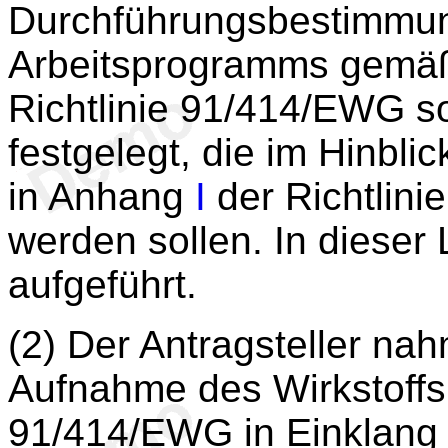
Durchführungsbestimmung
Arbeitsprogramms gemäß
Richtlinie 91/414/EWG so
festgelegt, die im Hinbli
in Anhang
I
der Richtlin
werden sollen. In dieser 
aufgeführt.
(2) Der Antragsteller na
Aufnahme des Wirkstoff
91/414/EWG in Einklang m