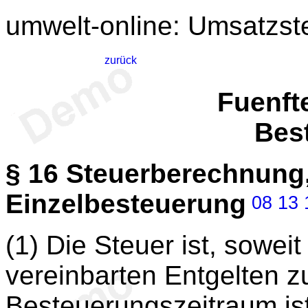
umwelt-online: Umsatzs
zurück
Fuenft
Bes
§ 16
Steuerberechnung,
Einzelbesteuerung
08
13
(1) Die Steuer ist, soweit
vereinbarten Entgelten z
Besteuerungszeitraum ist