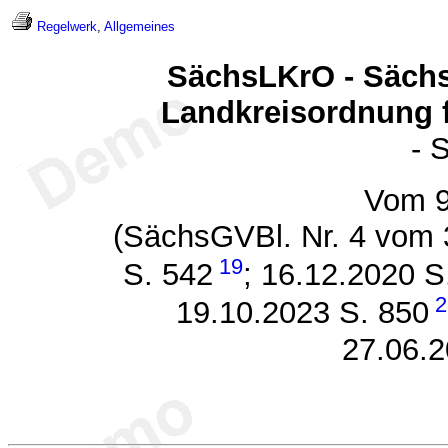
Regelwerk
,
Allgemeines
SächsLKrO - Säch
Landkreisordnung f
- 
Vom 9
(SächsGVBl. Nr. 4 vom 
19
S. 542
; 16.12.2020 
2
19.10.2023 S. 850
27.06.