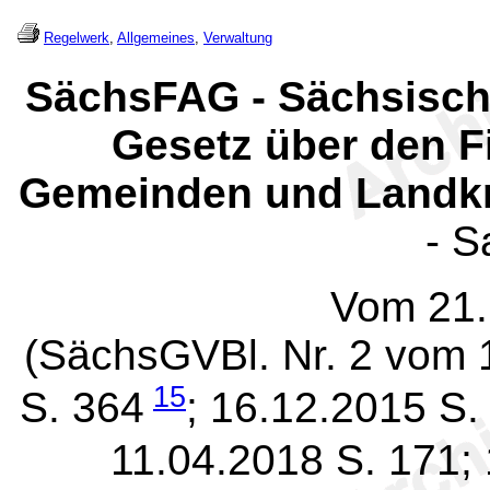
Regelwerk
,
Allgemeines
,
Verwaltung
SächsFAG - Sächsisch
Gesetz über den F
Gemeinden und Landkr
- S
Vom 21.
(SächsGVBl. Nr. 2 vom 
15
S. 364
; 16.12.2015 S.
11.04.2018 S. 171;