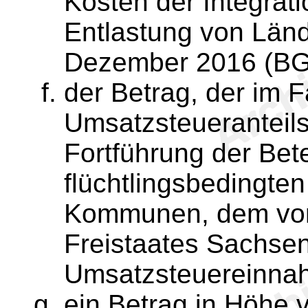
Kosten der Integrati
Entlastung von Lä
Dezember 2016 (BGB
der Betrag, der im 
Umsatzsteueranteil
Fortführung der Bet
flüchtlingsbedingte
Kommunen, dem vora
Freistaates Sachsen
Umsatzsteuereinnah
ein Betrag in Höhe 