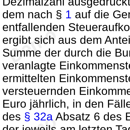
Dezimalzahl ausgedrückt
dem nach §
1
auf die Ge
entfallenden Steueraufk
ergibt sich aus dem Ante
Summe der durch die Bun
veranlagte Einkommenste
ermittelten Einkommenste
versteuernden Einkomme
Euro jährlich, in den Fäl
des
§ 32a
Absatz 6 des 
der jeweils am letzten Ta