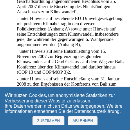
Geschäftsordnung angenommenen Beschluss vom 25.
April 2007 über die Einsetzung des Nichtständigen
Ausschusses zum Klimawandel1,
- unter Hinweis auf bestehende EU-Umweltgesetzgebung
mit positivem Klimabeitrag in den diversen
Politikbereichen (Anhang A) sowie unter Hinweis auf
seine Entschließungen zum Klimawandel, insbesondere
jene, die während der gegenwärtigen 6. Wahlperiode
angenommen wurden (Anhang B),
- unter Hinweis auf seine Entschließung vom 15.
November 2007 zur Begrenzung des globalen
Klimawandels auf 2 Grad Celsius - auf dem Weg zur Bali-
Konferenz über den Klimawandel und darüber hinaus
(COP 13 und COP/MOP 3)2,
- unter Hinweis auf seine Entschließung vom 31. Januar
2008 zu den Ergebnissen der Konferenz von Bali zum
Klimawandel (COP 13 und COP/MOP 3)3,
W
ir nutzen Cookies, um anonymisierte Statistiken zur
- unter Hinweis auf seine Entschließung vom 10. April
Verbesserung dieser Website zu erfassen.
2008 zum Grünbuch der Kommission über die Anpassung
Ihre Daten werden nicht an Dritte weitergegeben. Weitere
an den Klimawandel in Europa - Optionen für
Informationen entnehmen Sie der
Datenschutzerklärung
.
Maßnahmen der EU (KOM (2007)
0354
)4,
- unter Hinweis auf seine Entschließung vom 21. Mai
ZUSTIMMEN
ABLEHNEN
2008 zu den wissenschaftlichen Fakten des
Klimawandels: Feststellungen und