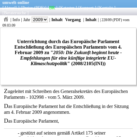
umwelt-online
[
Aktuell
] [
Preise
(PDF)
] [
BR
] [
Kataster
] [
Support
] [
Kontakt
]
[
Beratersuche
]
|
Info
|
Jahr
|
Inhalt
Vorgang
|
Inhalt
|
|
228/09
(
PDF
) vom
09.03.09
Unterrichtung durch das Europäische Parlament
Entschließung des Europäischen Parlaments vom 4.
Februar 2009 zu "
2050: Die Zukunft beginnt heute -
Empfehlungen für eine künftige integrierte EU-
Klimaschutzpolitik
" (2008/2105(INI))
Z
ugeleitet mit Schreiben des Generalsekretärs des Europäischen
Parlaments - 102998 - vom 5. März 2009.
D
as Europäische Parlament hat die Entschließung in der Sitzung
am 4. Februar 2009 angenommen.
D
as Europäische Parlament,
- gestützt auf seinen gemäß Artikel 175 seiner