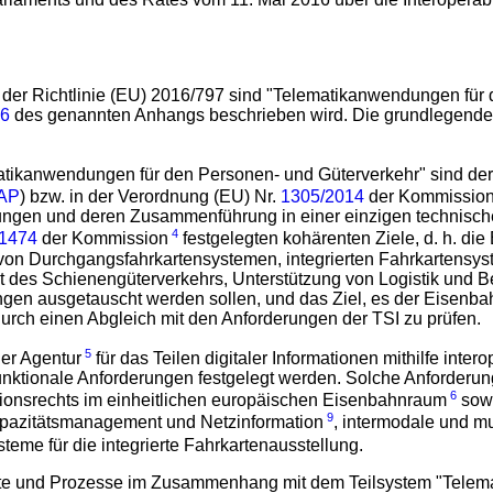
laments und des Rates vom 11. Mai 2016 über die Interoperabi
 der Richtlinie (EU) 2016/797 sind "Telematikanwendungen für 
.6
des genannten Anhangs beschrieben wird. Die grundlegenden 
matikanwendungen für den Personen- und Güterverkehr" sind der
TAP
) bzw. in der Verordnung (EU) Nr.
1305/2014
der Kommissio
ngen und deren Zusammenführung in einer einzigen technischen Sp
4
/1474
der Kommission
festgelegten kohärenten Ziele, d. h. die
von Durchgangsfahrkartensystemen, integrierten Fahrkartensys
t des Schienengüterverkehrs, Unterstützung von Logistik und B
en ausgetauscht werden sollen, und das Ziel, es der Eisenba
rch einen Abgleich mit den Anforderungen der TSI zu prüfen.
5
er Agentur
für das Teilen digitaler Informationen mithilfe in
ktionale Anforderungen festgelegt werden. Solche Anforderun
6
onsrechts im einheitlichen europäischen Eisenbahnraum
sowi
9
apazitätsmanagement und Netzinformation
, intermodale und mu
eme für die integrierte Fahrkartenausstellung.
zepte und Prozesse im Zusammenhang mit dem Teilsystem "Telema