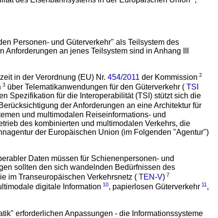
lität des Eisenbahnsystems in der Europäischen Union
,
den Personen- und Güterverkehr" als Teilsystem des
Anforderungen an jenes Teilsystem sind in Anhang III
2
zeit in der Verordnung (EU) Nr.
454/2011
der Kommission
3
n
über Telematikanwendungen für den Güterverkehr (
TSI
ezifikation für die Interoperabilität (TSI) stützt sich die
 Berücksichtigung der Anforderungen an eine Architektur für
temen und multimodalen Reiseinformations- und
etrieb des kombinierten und multimodalen Verkehrs, die
hnagentur der Europäischen Union (im Folgenden "Agentur")
teroperabler Daten müssen für Schienenpersonen- und
gen sollten den sich wandelnden Bedürfnissen des
7
e im Transeuropäischen Verkehrsnetz (
TEN-V
)
10
11
ltimodale digitale Information
, papierlosen Güterverkehr
,
tik" erforderlichen Anpassungen - die Informationssysteme