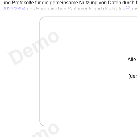
und Protokolle für die gemeinsame Nutzung von Daten durch 
13
2023/2854
des Europäischen Parlaments und des Rates
, i
All
(der