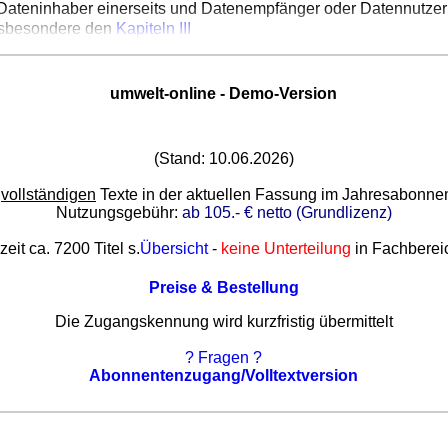
Dateninhaber einerseits und Datenempfänger oder Datennutzer 
nsbesondere den
Kapiteln III
umwelt-online - Demo-Version
(Stand: 10.06.2026)
e
vollständigen
Texte in der aktuellen Fassung im Jahresabonn
Nutzungsgebühr:
ab 105.- € netto (Grundlizenz)
zeit ca. 7200 Titel s.
Übersicht
-
keine Unterteilung
in Fachberei
Preise & Bestellung
Die Zugangskennung wird kurzfristig übermittelt
? Fragen ?
Abonnentenzugang/Volltextversion