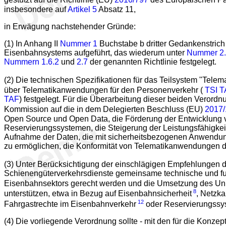
gestützt auf die Richtlinie (EU)
2016/797
des Europäischen Par
insbesondere auf
Artikel 5
Absatz 11,
in Erwägung nachstehender Gründe:
(1) In Anhang II
Nummer 1
Buchstabe b dritter Gedankenstrich
Eisenbahnsystems aufgeführt, das wiederum unter
Nummer 2
Nummern 1.6.2
und
2.7
der genannten Richtlinie festgelegt.
(2) Die technischen Spezifikationen für das Teilsystem "Tele
über Telematikanwendungen für den Personenverkehr (
TSI 
TAF
) festgelegt. Für die Überarbeitung dieser beiden Verordnu
Kommission auf die in dem Delegierten Beschluss (EU)
2017
Open Source und Open Data, die Förderung der Entwicklung 
Reservierungssystemen, die Steigerung der Leistungsfähigkei
Aufnahme der Daten, die mit sicherheitsbezogenen Anwendung
zu ermöglichen, die Konformität von Telematikanwendungen du
(3) Unter Berücksichtigung der einschlägigen Empfehlungen d
Schienengüterverkehrsdienste gemeinsame technische und fun
Eisenbahnsektors gerecht werden und die Umsetzung des Uni
8
unterstützen, etwa in Bezug auf Eisenbahnsicherheit
, Netzk
12
Fahrgastrechte im Eisenbahnverkehr
oder Reservierungssyst
(4) Die vorliegende Verordnung sollte - mit den für die Kon