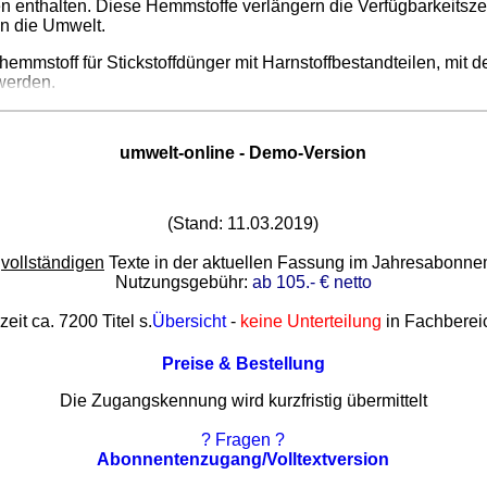
enthalten. Diese Hemmstoffe verlängern die Verfügbarkeitszeit 
in die Umwelt.
hemmstoff für Stickstoffdünger mit Harnstoffbestandteilen, mit d
werden.
umwelt-online - Demo-Version
(Stand: 11.03.2019)
e
vollständigen
Texte in der aktuellen Fassung im Jahresabonn
Nutzungsgebühr:
ab 105.- € netto
zeit ca. 7200 Titel s.
Übersicht
-
keine Unterteilung
in Fachberei
Preise & Bestellung
Die Zugangskennung wird kurzfristig übermittelt
? Fragen ?
Abonnentenzugang/Volltextversion