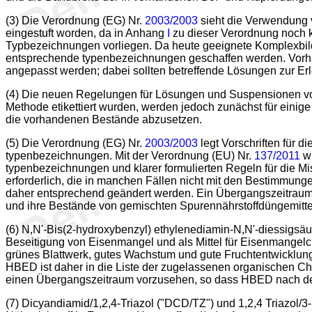
(3) Die Verordnung (EG) Nr.
2003/2003
sieht die Verwendung v
eingestuft worden, da in Anhang
I
zu dieser Verordnung noch ke
Typbezeichnungen vorliegen. Da heute geeignete Komplexbildn
entsprechende typenbezeichnungen geschaffen werden. Vorha
angepasst werden; dabei sollten betreffende Lösungen zur Erl
(4) Die neuen Regelungen für Lösungen und Suspensionen von 
Methode etikettiert wurden, werden jedoch zunächst für einige
die vorhandenen Bestände abzusetzen.
(5) Die Verordnung (EG) Nr.
2003/2003
legt Vorschriften für d
typenbezeichnungen. Mit der Verordnung (EU) Nr.
137/2011
wu
typenbezeichnungen und klarer formulierten Regeln für die 
erforderlich, die in manchen Fällen nicht mit den Bestimmunge
daher entsprechend geändert werden. Ein Übergangszeitraum 
und ihre Bestände von gemischten Spurennährstoffdüngemitte
(6) N,N'-Bis(2-hydroxybenzyl) ethylenediamin-N,N'-diessigsäur
Beseitigung von Eisenmangel und als Mittel für Eisenmangelc
grünes Blattwerk, gutes Wachstum und gute Fruchtentwicklung
HBED ist daher in die Liste der zugelassenen organischen Ch
einen Übergangszeitraum vorzusehen, so dass HBED nach de
(7) Dicyandiamid/1,2,4-Triazol ("DCD/TZ") und 1,2,4 Triazol/3