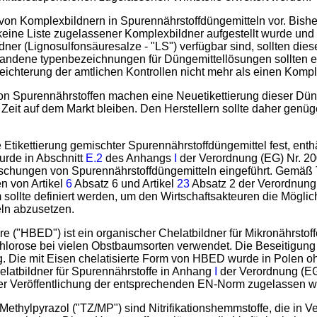
on Komplexbildnern in Spurennährstoffdüngemitteln vor. Bishe
ine Liste zugelassener Komplexbildner aufgestellt wurde und d
er (Lignosulfonsäuresalze - "LS") verfügbar sind, sollten dies
ndene typenbezeichnungen für Düngemittellösungen sollten eb
eichterung der amtlichen Kontrollen nicht mehr als einen Kompl
Spurennährstoffen machen eine Neuetikettierung dieser Düngem
 Zeit auf dem Markt bleiben. Den Herstellern sollte daher genü
ie Etikettierung gemischter Spurennährstoffdüngemittel fest, en
rde in Abschnitt
E.2
des Anhangs
I
der Verordnung (EG) Nr. 20
Mischungen von Spurennährstoffdüngemitteln eingeführt. Gemäß
n von Artikel
6
Absatz 6 und Artikel
23
Absatz 2 der Verordnung
sollte definiert werden, um den Wirtschaftsakteuren die Mögl
ln abzusetzen.
e ("HBED") ist ein organischer Chelatbildner für Mikronährstof
hlorose bei vielen Obstbaumsorten verwendet. Die Beseitigung
. Die mit Eisen chelatisierte Form von HBED wurde in Polen oh
elatbildner für Spurennährstoffe in Anhang
I
der Verordnung (EG
r Veröffentlichung der entsprechenden EN-Norm zugelassen w
-Methylpyrazol ("TZ/MP") sind Nitrifikationshemmstoffe, die in