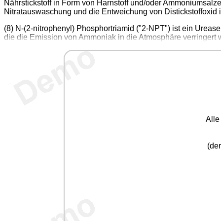
Nährstickstoff in Form von Harnstoff und/oder Ammoniumsalzen 
Nitratauswaschung und die Entweichung von Distickstoffoxid 
(8) N-(2-nitrophenyl) Phosphortriamid ("2-NPT") ist ein Urease
die die Emission von Ammoniak in die Atmosphäre verringert 
All
(der