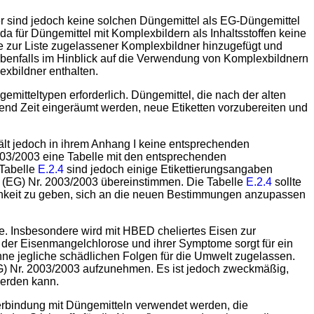
r sind jedoch keine solchen Düngemittel als EG-Düngemittel
a für Düngemittel mit Komplexbildern als Inhaltsstoffen keine
e zur Liste zugelassener Komplexbildner hinzugefügt und
enfalls im Hinblick auf die Verwendung von Komplexbildnern
exbildner enthalten.
itteltypen erforderlich. Düngemittel, die nach der alten
gend Zeit eingeräumt werden, neue Etiketten vorzubereiten und
thält jedoch in ihrem Anhang I keine entsprechenden
03/2003 eine Tabelle mit den entsprechenden
 Tabelle
E.2.4
sind jedoch einige Etikettierungsangaben
 (EG) Nr. 2003/2003 übereinstimmen. Die Tabelle
E.2.4
sollte
ichkeit zu geben, sich an die neuen Bestimmungen anzupassen
fe. Insbesondere wird mit HBED cheliertes Eisen zur
 der Eisenmangelchlorose und ihrer Symptome sorgt für ein
ne jegliche schädlichen Folgen für die Umwelt zugelassen.
) Nr. 2003/2003 aufzunehmen. Es ist jedoch zweckmäßig,
erden kann.
 Verbindung mit Düngemitteln verwendet werden, die