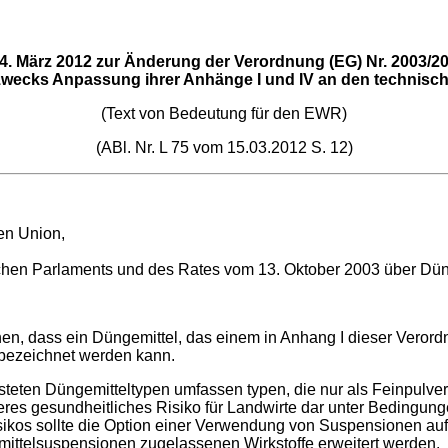
4. März 2012 zur Änderung der Verordnung (EG) Nr. 2003/2
zwecks Anpassung ihrer Anhänge I und IV an den technische
(Text von Bedeutung für den EWR)
(ABl. Nr. L 75 vom 15.03.2012 S. 12)
hen Union,
hen Parlaments und des Rates vom 13. Oktober 2003 über Dün
en, dass ein Düngemittel, das einem in Anhang I dieser Verord
 bezeichnet werden kann.
steten Düngemitteltypen umfassen typen, die nur als Feinpulver
eres gesundheitliches Risiko für Landwirte dar unter Bedingun
ikos sollte die Option einer Verwendung von Suspensionen au
ittelsuspensionen zugelassenen Wirkstoffe erweitert werden.