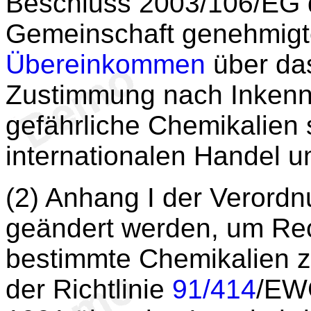
Beschluss 2003/106/EG 
Gemeinschaft genehmig
Übereinkommen
über das
Zustimmung nach Inkennt
gefährliche Chemikalien 
internationalen Handel u
(2) Anhang I der Verord
geändert werden, um Rec
bestimmte Chemikalien z
der Richtlinie
91/414
/EWG