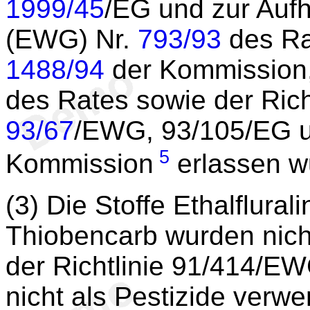
1999/45
/EG und zur Auf
(EWG) Nr.
793/93
des Ra
1488/94
der Kommission, 
des Rates sowie der Rich
93/67
/EWG, 93/105/EG 
5
Kommission
erlassen w
(3) Die Stoffe Ethalflural
Thiobencarb wurden nicht
der Richtlinie 91/414/E
nicht als Pestizide verw