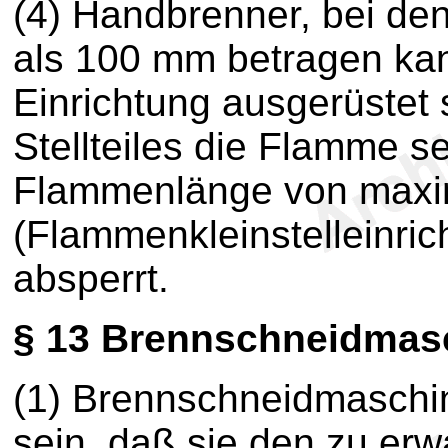
(4) Handbrenner, bei d
als 100 mm betragen kan
Einrichtung ausgerüstet 
Stellteiles die Flamme se
Flammenlänge von maxi
(Flammenkleinstelleinric
absperrt.
§ 13
Brennschneidmas
(1) Brennschneidmaschi
sein, daß sie den zu e