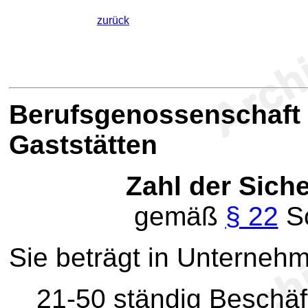
zurück
B
erufsgenossenschaft
Gaststätten
Zahl der Sich
gemäß
§ 22
So
Sie beträgt in Unterneh
21-50 ständig Beschäft