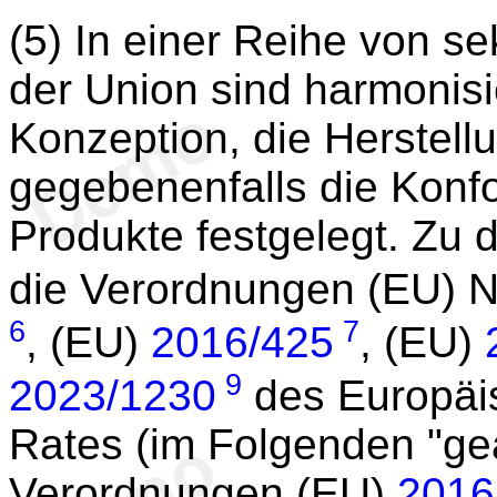
(5) In einer Reihe von s
der Union sind harmonisie
Konzeption, die Herstell
gegebenenfalls die Konf
Produkte festgelegt. Zu
die Verordnungen (EU) N
6
7
, (EU)
2016/425
, (EU)
9
2023/1230
des Europäi
Rates (im Folgenden "ge
Verordnungen (EU)
2016