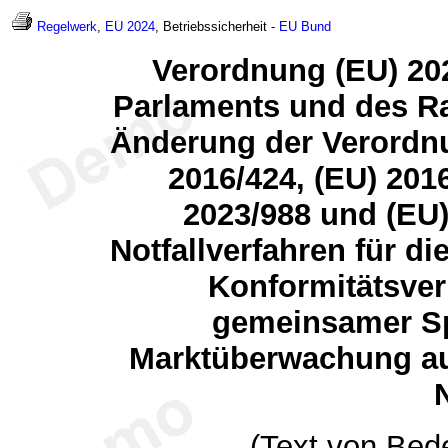
Regelwerk
,
EU 2024
, Betriebssicherheit -
EU
Bund
Verordnung (EU) 20
Parlaments und des Ra
Änderung der Verordnu
2016/424, (EU) 2016
2023/988 und (EU)
Notfallverfahren für d
Konformitätsve
gemeinsamer Sp
Marktüberwachung au
N
(Text von Bed