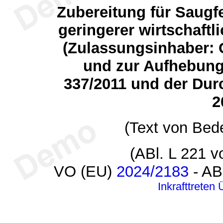
Zubereitung für Saugf
geringerer wirtschaftl
(Zulassungsinhaber: G
und zur Aufhebung
337/2011 und der Du
2
(Text von Bed
(ABl. L 221 v
VO (EU)
2024/2183
- AB
Inkrafttreten