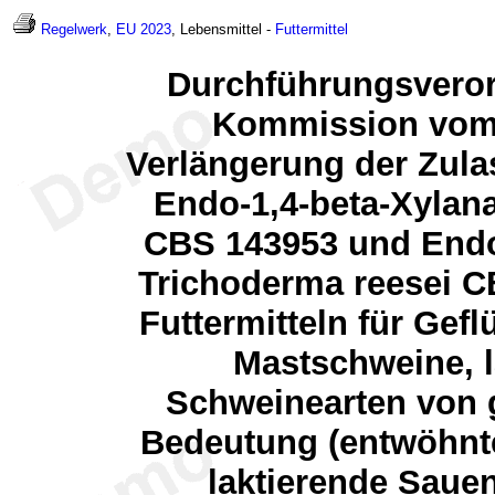
Regelwerk
,
EU 2023
, Lebensmittel -
Futtermittel
Durchführungsveror
Kommission vom 
Verlängerung der Zula
Endo-1,4-beta-Xylan
CBS 143953 und Endo
Trichoderma reesei CB
Futtermitteln für Gefl
Mastschweine, 
Schweinearten von g
Bedeutung (entwöhnt
laktierende Sauen