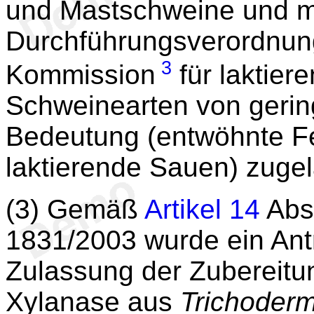
und Mastschweine und mi
Durchführungsverordnu
3
Kommission
für laktie
Schweinearten von gering
Bedeutung (entwöhnte F
laktierende Sauen) zuge
(3) Gemäß
Artikel 14
Absa
1831/2003 wurde ein Ant
Zulassung der Zubereitu
Xylanase aus
Trichoderm