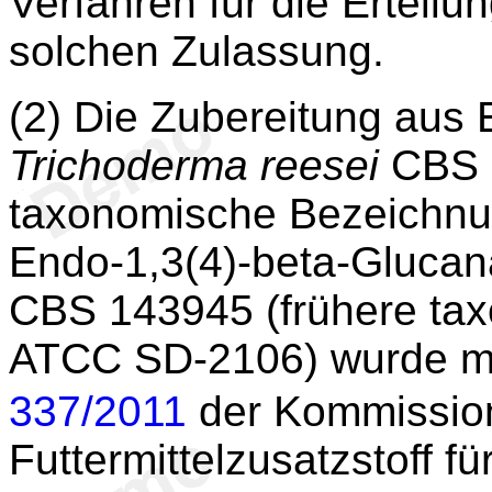
Verfahren für die Erteil
solchen Zulassung.
(2) Die Zubereitung aus
Trichoderma reesei
CBS 1
taxonomische Bezeichn
Endo-1,3(4)-beta-Gluca
CBS 143945 (frühere ta
ATCC SD-2106) wurde mit
337/2011
der Kommissio
Futtermittelzusatzstoff f