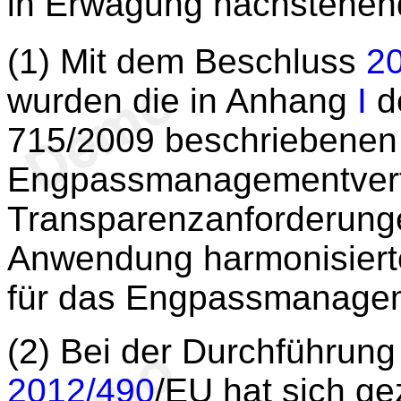
in Erwägung nachstehen
(1) Mit dem Beschluss
2
wurden die in Anhang
I
de
715/2009 beschriebenen
Engpassmanagementverf
Transparenzanforderung
Anwendung harmonisierte
für das Engpassmanagem
(2) Bei der Durchführun
2012/490
/EU hat sich ge