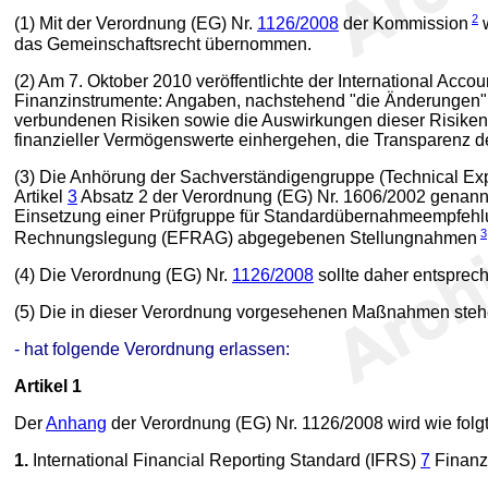
2
(1) Mit der Verordnung (EG) Nr.
1126/2008
der Kommission
w
das Gemeinschaftsrecht übernommen.
(2) Am 7. Oktober 2010 veröffentlichte der International Ac
Finanzinstrumente: Angaben, nachstehend "die Änderungen". 
verbundenen Risiken sowie die Auswirkungen dieser Risiken 
finanzieller Vermögenswerte einhergehen, die Transparenz de
(3) Die Anhörung der Sachverständigengruppe (Technical Exp
Artikel
3
Absatz 2 der Verordnung (EG) Nr. 1606/2002 genannt
Einsetzung einer Prüfgruppe für Standardübernahmeempfehlung
3
Rechnungslegung (EFRAG) abgegebenen Stellungnahmen
(4) Die Verordnung (EG) Nr.
1126/2008
sollte daher entsprec
(5) Die in dieser Verordnung vorgesehenen Maßnahmen steh
- hat folgende Verordnung erlassen:
Artikel 1
Der
Anhang
der Verordnung (EG) Nr. 1126/2008 wird wie folgt
1.
International Financial Reporting Standard (IFRS)
7
Finanz