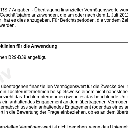
 IFRS 7 Angaben - Übertragung finanzieller Vermögenswerte w
Geschäftsjahre anzuwenden, die am oder nach dem 1. Juli 2011
, hat es dies anzugeben. Für Berichtsperioden, die vor dem Z
 werden.
itlinien für die Anwendung
hen B29-B39 angefügt.
bertragenen finanziellen Vermögenswert für die Zwecke der i
 ein Tochterunternehmen beispielsweise einem nicht nahestehe
bezieht das Tochterunternehmen (wenn es das berichtende Un
 es ein anhaltendes Engagement an dem übertragenen Vermöge
zernabschluss sein anhaltendes Engagement (oder das eines a
rt in die Bewertung der Frage einbeziehen, ob es an dem übe
anziellen Vermögenswert ist nicht gegeben, wenn das Untern