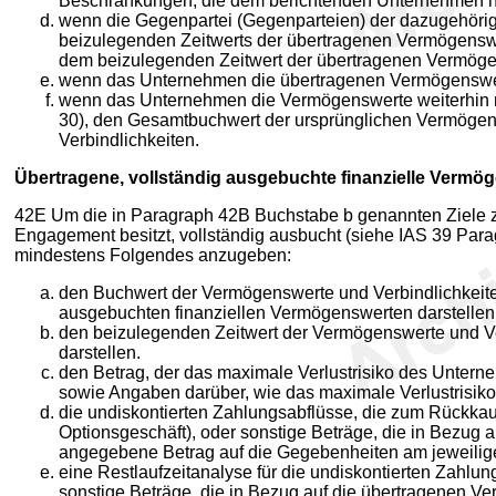
Beschränkungen, die dem berichtenden Unternehmen hi
wenn die Gegenpartei (Gegenparteien) der dazugehörigen
beizulegenden Zeitwerts der übertragenen Vermögenswer
dem beizulegenden Zeitwert der übertragenen Vermögen
wenn das Unternehmen die übertragenen Vermögenswerte
wenn das Unternehmen die Vermögenswerte weiterhin n
30), den Gesamtbuchwert der ursprünglichen Vermögen
Verbindlichkeiten.
Übertragene, vollständig ausgebuchte finanzielle Vermö
42E Um die in Paragraph 42B Buchstabe b genannten Ziele zu
Engagement besitzt, vollständig ausbucht (siehe IAS 39 Para
mindestens Folgendes anzugeben:
den Buchwert der Vermögenswerte und Verbindlichkeit
ausgebuchten finanziellen Vermögenswerten darstellen
den beizulegenden Zeitwert der Vermögenswerte und V
darstellen.
den Betrag, der das maximale Verlustrisiko des Unte
sowie Angaben darüber, wie das maximale Verlustrisiko
die undiskontierten Zahlungsabflüsse, die zum Rückkauf
Optionsgeschäft), oder sonstige Beträge, die in Bezug 
angegebene Betrag auf die Gegebenheiten am jeweiligen
eine Restlaufzeitanalyse für die undiskontierten Zahlu
sonstige Beträge, die in Bezug auf die übertragenen V