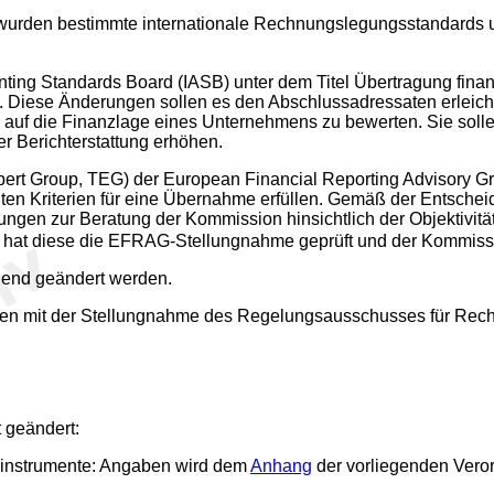
urden bestimmte internationale Rechnungslegungsstandards und
counting Standards Board (IASB) unter dem Titel Übertragung f
Diese Änderungen sollen es den Abschlussadressaten erleichte
auf die Finanzlage eines Unternehmens zu bewerten. Sie sollen
r Berichterstattung erhöhen.
ert Group, TEG) der European Financial Reporting Advisory Gr
en Kriterien für eine Übernahme erfüllen. Gemäß der Entsche
en zur Beratung der Kommission hinsichtlich der Objektivität 
hat diese die EFRAG-Stellungnahme geprüft und der Kommission 
hend geändert werden.
en mit der Stellungnahme des Regelungsausschusses für Rec
 geändert:
instrumente: Angaben wird dem
Anhang
der vorliegenden Vero