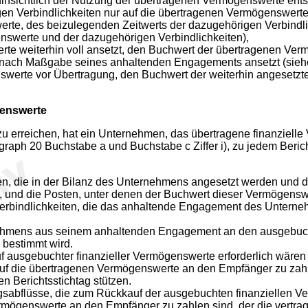
nsichtlich der Nutzung der übertragenen Vermögenswerte ents
 Verbindlichkeiten nur auf die übertragenen Vermögenswerte zu
te, des beizulegenden Zeitwerts der dazugehörigen Verbindlich
swerte und der dazugehörigen Verbindlichkeiten),
 weiterhin voll ansetzt, den Buchwert der übertragenen Verm
ach Maßgabe seines anhaltenden Engagements ansetzt (siehe 
swerte vor Übertragung, den Buchwert der weiterhin angeset
genswerte
 erreichen, hat ein Unternehmen, das übertragene finanziell
graph 20 Buchstabe a und Buchstabe c Ziffer i), zu jedem Beri
en, die in der Bilanz des Unternehmens angesetzt werden un
, und die Posten, unter denen der Buchwert dieser Vermögensw
erbindlichkeiten, die das anhaltende Engagement des Untern
rnehmens aus seinem anhaltenden Engagement an den ausgebuch
 bestimmt wird.
 ausgebuchter finanzieller Vermögenswerte erforderlich wären 
auf die übertragenen Vermögenswerte an den Empfänger zu zahle
 Berichtsstichtag stützen.
ngsabflüsse, die zum Rückkauf der ausgebuchten finanziellen Ve
ermögenswerte an den Empfänger zu zahlen sind, der die vertr