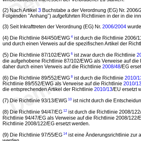
(2) Nach Artikel
3
Buchstabe a der Verordnung (EG) Nr. 2006/2
Folgenden "Anhang") aufgeführten Richtlinien in der in die 
(3) Seit Inkrafttreten der Verordnung (EG) Nr.
2006/2004
wurden
4
(4) Die Richtlinie 84/450/EWG
ist durch die Richtlinie 2006/
und durch einen Verweis auf die spezifischen Artikel der Rich
6
(5) Die Richtlinie 87/102/EWG
ist zwar durch die Richtlinie
2
die aufgehobene Richtlinie 87/102/EWG als Verweise auf die 
daher durch einen Verweis auf die Richtlinie
2008/48
/EG erse
8
(6) Die Richtlinie 89/552/EWG
ist durch die Richtlinie
2010/1
Richtlinie 89/552/EWG als Verweise auf die Richtlinie
2010/1
die entsprechenden Artikel der Richtlinie
2010/13
/EU ersetzt 
10
(7) Die Richtlinie 93/13/EWG
ist nicht durch die Entscheid
12
(8) Die Richtlinie 94/47/EG
ist durch die Richtlinie 2008/12
Richtlinie 94/47/EG als Verweise auf die Richtlinie 2008/122
Richtlinie 2008/122/EG ersetzt werden.
14
(9) Die Richtlinie 97/55/EG
ist eine Änderungsrichtlinie zur
werden