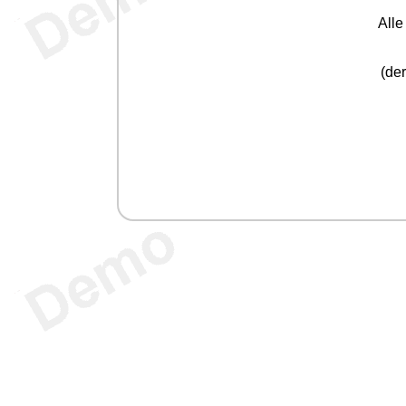
All
(der