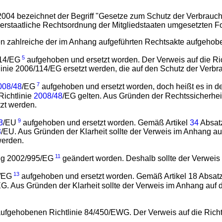
004 bezeichnet der Begriff "Gesetze zum Schutz der Verbrauc
innerstaatliche Rechtsordnung der Mitgliedstaaten umgesetzten
 zahlreiche der im Anhang aufgeführten Rechtsakte aufgehob
5
114/EG
aufgehoben und ersetzt worden. Der Verweis auf die Ri
tlinie 2006/114/EG ersetzt werden, die auf den Schutz der Verbr
7
008/48
/EG
aufgehoben und ersetzt worden, doch heißt es in de
Richtlinie
2008/48
/EG gelten. Aus Gründen der Rechtssicherhei
tzt werden.
9
3
/EU
aufgehoben und ersetzt worden. Gemäß Artikel
34
Absatz
3
/EU. Aus Gründen der Klarheit sollte der Verweis im Anhang a
werden.
11
ung 2002/995/EG
geändert worden. Deshalb sollte der Verweis
13
2/EG
aufgehoben und ersetzt worden. Gemäß Artikel 18 Absatz 
/EG. Aus Gründen der Klarheit sollte der Verweis im Anhang auf
 aufgehobenen Richtlinie 84/450/EWG. Der Verweis auf die Rich