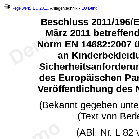
Regelwerk
,
EU 2011
, Anlagentechnik -
EU
Bund
Beschluss 2011/196/
März 2011 betreffen
Norm EN 14682:2007 
an Kinderbekleid
Sicherheitsanforderun
des Europäischen Pa
Veröffentlichung des
(Bekannt gegeben unte
(Text von Bed
(ABl. Nr. L 82