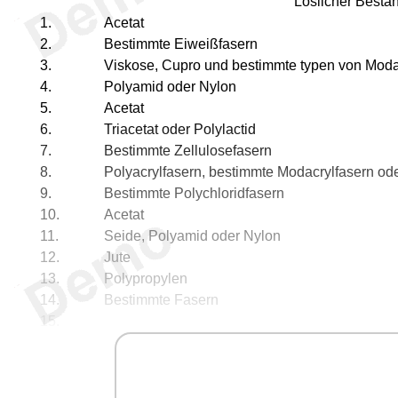
Löslicher Bestan
1.
Acetat
2.
Bestimmte Eiweißfasern
3.
Viskose, Cupro und bestimmte typen von Moda
4.
Polyamid oder Nylon
5.
Acetat
6.
Triacetat oder Polylactid
7.
Bestimmte Zellulosefasern
8.
Polyacrylfasern, bestimmte Modacrylfasern ode
9.
Bestimmte Polychloridfasern
10.
Acetat
11.
Seide, Polyamid oder Nylon
12.
Jute
13.
Polypropylen
14.
Bestimmte Fasern
15.