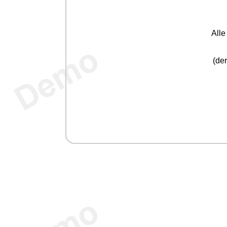
All
(der