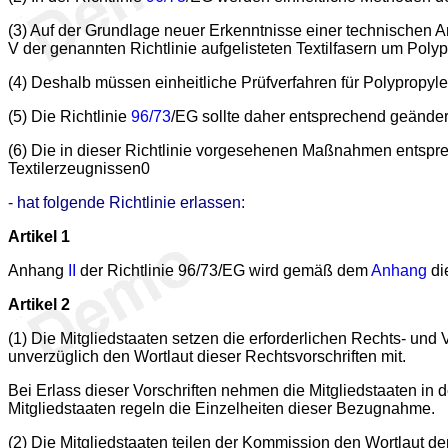
(3) Auf der Grundlage neuer Erkenntnisse einer technischen A
V der genannten Richtlinie aufgelisteten Textilfasern um Po
(4) Deshalb müssen einheitliche Prüfverfahren für Polypropy
(5) Die Richtlinie
96/73
/EG sollte daher entsprechend geänder
(6) Die in dieser Richtlinie vorgesehenen Maßnahmen entspre
Textilerzeugnissen0
- hat folgende Richtlinie erlassen:
Artikel 1
Anhang
II
der Richtlinie 96/73/EG wird gemäß dem
Anhang
di
Artikel 2
(1) Die Mitgliedstaaten setzen die erforderlichen Rechts- und
unverzüglich den Wortlaut dieser Rechtsvorschriften mit.
Bei Erlass dieser Vorschriften nehmen die Mitgliedstaaten in d
Mitgliedstaaten regeln die Einzelheiten dieser Bezugnahme.
(2) Die Mitgliedstaaten teilen der Kommission den Wortlaut der