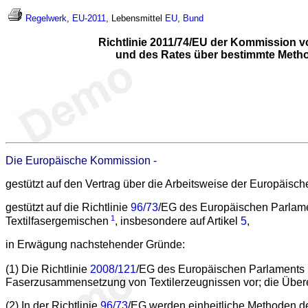
Regelwerk
,
EU-2011
, Lebensmittel
EU
,
Bund
Richtlinie 2011/74/EU der Kommission v
und des Rates über bestimmte Method
Die Europäische Kommission -
gestützt auf den Vertrag über die Arbeitsweise der Europäisc
gestützt auf die Richtlinie
96/73
/EG des Europäischen Parlame
1
Textilfasergemischen
, insbesondere auf Artikel
5
,
in Erwägung nachstehender Gründe:
(1) Die Richtlinie
2008/121
/EG des Europäischen Parlaments 
Faserzusammensetzung von Textilerzeugnissen vor; die Überei
(2) In der Richtlinie
96/73
/EG werden einheitliche Methoden der