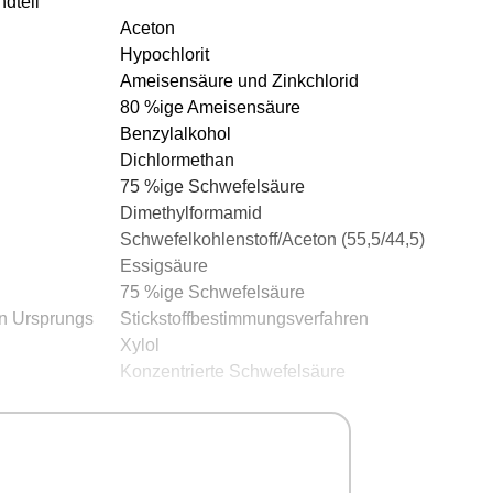
ndteil
Aceton
Hypochlorit
Ameisensäure und Zinkchlorid
80 %ige Ameisensäure
Benzylalkohol
Dichlormethan
75 %ige Schwefelsäure
Dimethylformamid
Schwefelkohlenstoff/Aceton (55,5/44,5)
Essigsäure
75 %ige Schwefelsäure
en Ursprungs
Stickstoffbestimmungsverfahren
Xylol
Konzentrierte Schwefelsäure