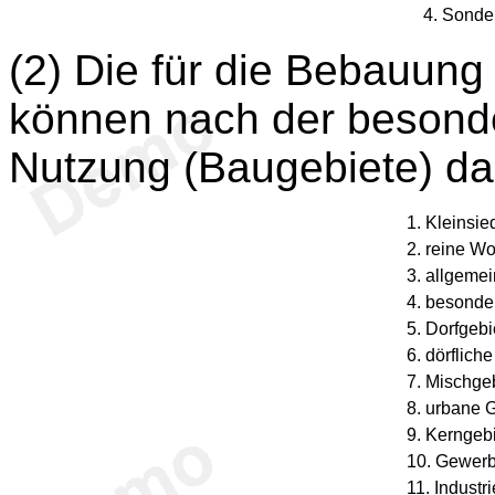
4. Sonde
(2) Die für die Bebauun
können nach der besonde
Nutzung (Baugebiete) dar
1. Kleinsi
2. reine W
3. allgeme
4. besonde
5. Dorfgebi
6. dörflic
7. Mischge
8. urbane 
9. Kerngeb
10. Gewerb
11. Industr