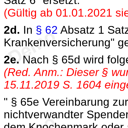
Satz 6" ersetzt.
(Gültig ab 01.01.2021 s
2d.
In
§ 62
Absatz 1 Satz
Krankenversicherung" ge
2e.
Nach § 65d wird fol
(Red. Anm.: Dieser § wu
15.11.2019 S. 1604 einge
" § 65e Vereinbarung zu
nichtverwandter Spende
dem Knochenmark oder a