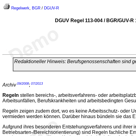
Regelwerk
,
BGR
/
DGUV-R
DGUV Regel 113-004 / BGR/GUV-R 11
Redaktioneller Hinweis: Berufsgenossenschaften sind
09/2008
07/2013
Archiv
;
Regeln
stellen bereichs-, arbeitsverfahrens- oder arbeitspl
Arbeitsunfällen, Berufskrankheiten und arbeitsbedingten Gesu
Regeln zeigen zudem dort, wo es keine Arbeitsschutz- oder Un
vermieden werden können. Darüber hinaus bündeln sie das Erf
Aufgrund ihres besonderen Entstehungsverfahrens und ihrer in
Betriebsarten-/Bereichsorientierung) sind Regeln fachliche 