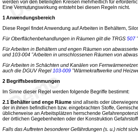
werden von den beteiligten Kreisen mehrheitlich für erforder
Eine Vermutungswirkung entsteht bei diesen Regeln nicht.
1
Anwendungsbereich
Diese Regel findet Anwendung auf Arbeiten in Behältern, Si
Für Oberflächenbehandlungen in Räumen gilt die TRGS
507
"
Für Arbeiten in Behältern und engen Räumen von abwasserte
und 103-004 "Arbeiten in umschlossenen Räumen von abwass
Für Arbeiten in Schächten und Kanälen von Fernwärmenetze
auch die DGUV Regel
103-009
"Wärmekraftwerke und Heizwe
2
Begriffsbestimmungen
Im Sinne dieser Regel werden folgende Begriffe bestimmt:
2.1
Behälter und enge Räume
sind allseits oder überwiege
der in ihnen befindlichen bzw. eingebrachten Stoffe, Gemisc
üblicherweise an Arbeitsplätzen herrschende Gefahrenpotenzi
der örtlichen Gegebenheiten oder der Konstruktion Gefahrst
Falls das Auftreten besonderer Gefährdungen (s. u.) nicht s