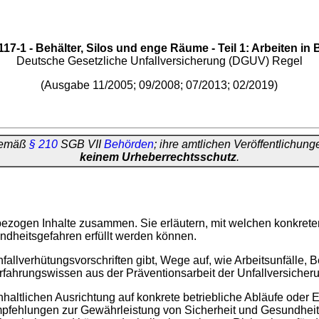
7-1 - Behälter, Silos und enge Räume - Teil 1: Arbeiten in
Deutsche Gesetzliche Unfallversicherung (DGUV) Regel
(Ausgabe 11/2005; 09/2008; 07/2013; 02/2019)
 gemäß
§ 210
SGB VII
Behörden
; ihre amtlichen Veröffentlichun
keinem Urheberrechtsschutz
.
atzbezogen Inhalte zusammen. Sie erläutern, mit welchen konkr
ndheitsgefahren erfüllt werden können.
fallverhütungsvorschriften gibt, Wege auf, wie Arbeitsunfälle,
ahrungswissen aus der Präventionsarbeit der Unfallversicheru
haltlichen Ausrichtung auf konkrete betriebliche Abläufe oder 
Empfehlungen zur Gewährleistung von Sicherheit und Gesundhei