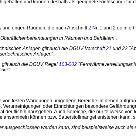
lich gehalten und können deshalb als geeignete Richtschnur fü
los und engen Räumen, die nach Abschnitt
2
Nr. 1 und 2 definiert 
Oberflächenbehandlungen in Räumen und Behältern".
chnischen Anlagen gilt auch die DGUV Vorschrift
21
und 22 "A
ertechnischen Anlagen".
n gilt auch die DGUV Regel
103-002
"Fernwärmeverteilungsanlag
rke".
nd von festen Wandungen umgebene Bereiche, in denen aufgrund
he, Verunreinigungen oder Einrichtungen besondere Gefährdung
al deutlich hinausgehen. Auch Bereiche, die nur teilweise vo
offe ansammeln können bzw. Sauerstoffmangel entstehen kann, 
icher ausgeschlossen werden kann, sind beispielsweise auch a