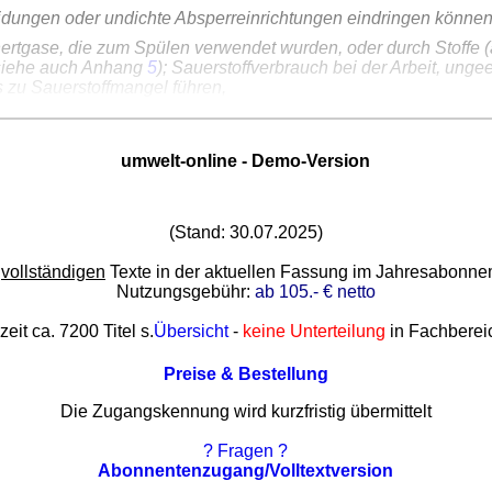
eidungen oder undichte Absperreinrichtungen eindringen können
nertgase, die zum Spülen verwendet wurden, oder durch Stoffe (
(siehe auch Anhang
5
); Sauerstoffverbrauch bei der Arbeit, ung
 zu Sauerstoffmangel führen,
dienungen oder Undichtigkeiten bei Schweißarbeiten,
gkeiten oder fließfähige Stoffe und Gemische, die in Behälter
umwelt-online - Demo-Version
(Stand: 30.07.2025)
e
vollständigen
Texte in der aktuellen Fassung im Jahresabonn
Nutzungsgebühr:
ab 105.- € netto
zeit ca. 7200 Titel s.
Übersicht
-
keine Unterteilung
in Fachberei
Preise & Bestellung
Die Zugangskennung wird kurzfristig übermittelt
? Fragen ?
Abonnentenzugang/Volltextversion