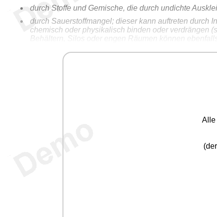
durch Stoffe und Gemische, die durch undichte Auskl
durch Sauerstoffmangel; dieser kann auftreten durch I
chemisch oder physikalisch binden oder verdrängen 
Behältern, Silos oder engen Räumen können ebenfalls
durch Anreicherung mit Sauerstoff; z.B. durch Fehlbe
durch heiße Stoffe oder Gemische, Schüttgüter, Flüssi
All
(der