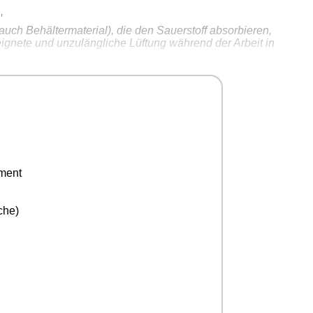
,
auch Behältermaterial), die den Sauerstoff absorbieren,
eeignete und unzulängliche Lüftung während der Arbeit in
n oder engen Räumen vorhanden sind oder in diese eindringen,
ement
che)