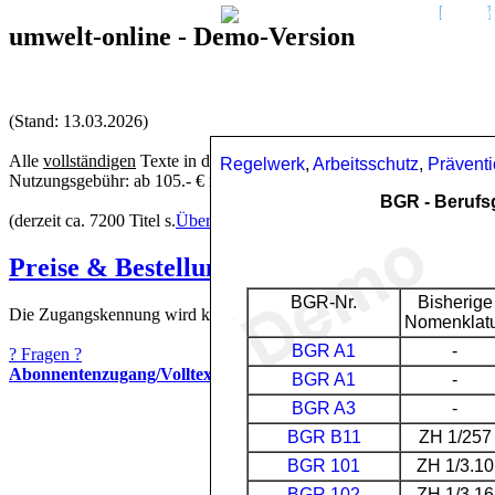
umwelt-online - Demo-Version
(Stand: 13.03.2026)
Alle
vollständigen
Texte in der aktuellen Fassung im Jahresabonneme
Nutzungsgebühr:
ab 105.- € netto (Grundlizenz)
(derzeit ca. 7200 Titel s.
Übersicht
-
keine Unterteilung
in Fachbereich
Preise & Bestellung
Die Zugangskennung wird kurzfristig übermittelt
? Fragen ?
Abonnentenzugang/Volltextversion