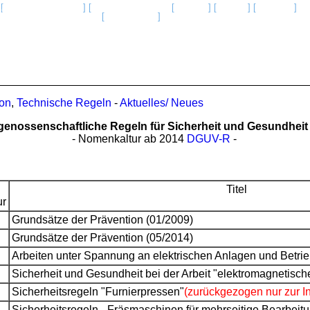
nt
e)