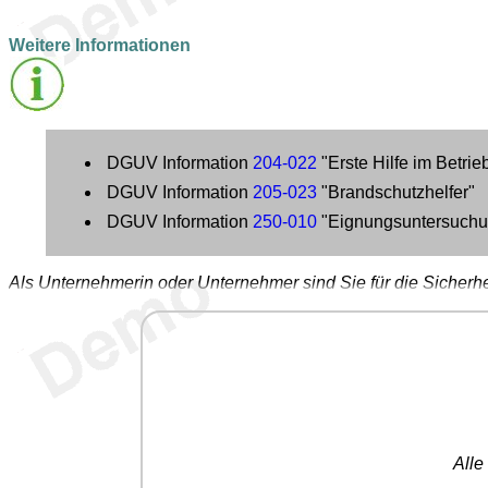
Weitere Informationen
DGUV Information
204-022
"Erste Hilfe im Betrie
DGUV Information
205-023
"Brandschutzhelfer"
DGUV Information
250-010
"Eignungsuntersuchung
Als Unternehmerin oder Unternehmer sind Sie für die Sicherhe
All