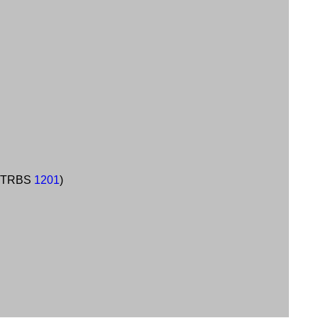
t, TRBS
1201
)