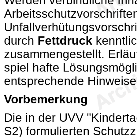
Werden verbindliche Inha
Arbeitsschutzvorschrifte
Unfallverhütungsvorschri
durch
Fettdruck
kenntli
zusammengestellt. Erläu
spiel hafte Lösungsmögli
entsprechende Hinweise 
Vor
bemerkung
Die in der UVV "Kindert
S2) formulierten Schutzz