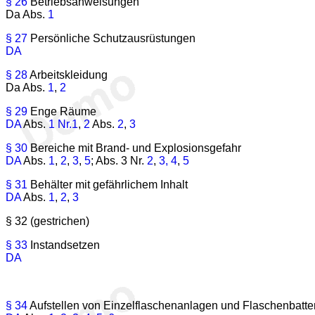
§ 26
Betriebsanweisungen
Da Abs.
1
§ 27
Persönliche Schutzausrüstungen
DA
§ 28
Arbeitskleidung
Da Abs.
1
,
2
§ 29
Enge Räume
DA
Abs.
1 Nr.1
,
2
Abs.
2
,
3
§ 30
Bereiche mit Brand- und Explosionsgefahr
DA
Abs.
1
,
2
,
3
,
5
; Abs. 3 Nr.
2
,
3,
4
,
5
§ 31
Behälter mit gefährlichem Inhalt
DA
Abs.
1
,
2
,
3
§ 32 (gestrichen)
§ 33
Instandsetzen
DA
§ 34
Aufstellen von Einzelflaschenanlagen und Flaschenbatte