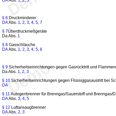
DA
Abs.
1
,
2
,
3
§ 6
Druckminderer
DA
Abs.
1
,
2
,
3
,
4
,
5
,
7
§ 7
Überdruckmeßgeräte
Da Abs.
1
§ 8
Gasschläuche
DA
Abs.
1
,
2
,
3
,
4
,
5
,
6
§ 9
Sicherheitseinrichtungen gegen Gasrücktritt und Flamme
Da Abs.
1
,
2
,
3
§ 10
Sicherheitseinrichtungen gegen Flüssiggasaustritt bei 
DA
§ 11
Autogenbrenner für Brenngas/Sauerstoff und Brenngas/Dr
DA
Abs.
3
,
4
,
5
§ 12
Luftansaugbrenner
DA
Abs.
2
,
3