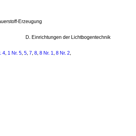
auerstoff-Erzeugung
D. Einrichtungen der Lichtbogentechnik
. 4
,
1 Nr. 5
,
5
,
7
,
8
,
8 Nr. 1
,
8 Nr. 2
,