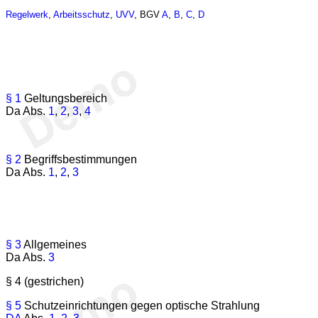
Regelwerk
,
Arbeitsschutz
,
UVV
, BGV
A
,
B
,
C
,
D
§ 1
Geltungsbereich
Da Abs.
1
,
2
,
3
,
4
§ 2
Begriffsbestimmungen
Da Abs.
1
,
2
,
3
§ 3
Allgemeines
Da Abs.
3
§ 4 (gestrichen)
§ 5
Schutzeinrichtungen gegen optische Strahlung