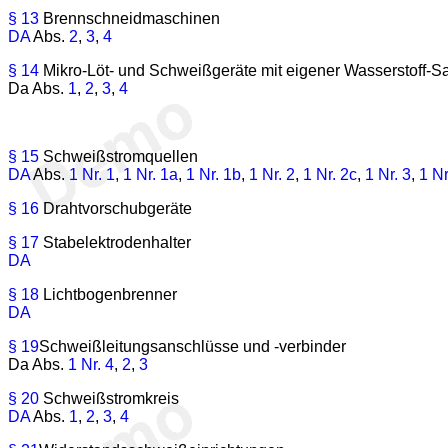
§ 13
Brennschneidmaschinen
DA
Abs.
2
,
3
,
4
§ 14
Mikro-Löt- und Schweißgeräte mit eigener Wasserstoff-S
Da Abs.
1
,
2
,
3
,
4
§ 15
Schweißstromquellen
DA
Abs.
1 Nr. 1
,
1 Nr. 1a
,
1 Nr. 1b
,
1 Nr. 2
,
1 Nr. 2c
,
1 Nr. 3
,
1 Nr
§ 16
Drahtvorschubgeräte
§ 17
Stabelektrodenhalter
DA
§ 18
Lichtbogenbrenner
DA
§ 19
Schweißleitungsanschlüsse und -verbinder
Da Abs.
1 Nr. 4
,
2
,
3
§ 20
Schweißstromkreis
DA
Abs.
1
,
2
,
3
,
4