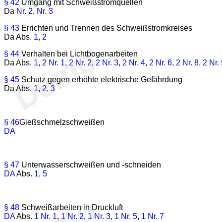
§ 42
Umgang mit Schweißstromquellen
Da
Nr. 2
,
Nr. 3
§ 43
Errichten und Trennen des Schweißstromkreises
Da Abs.
1
,
2
§ 44
Verhalten bei Lichtbogenarbeiten
Da Abs.
1
,
2 Nr. 1
,
2 Nr. 2
,
2 Nr. 3
,
2 Nr. 4
,
2 Nr. 6
,
2 Nr. 8
,
2 Nr.
§ 45
Schutz gegen erhöhte elektrische Gefährdung
Da Abs.
1
,
2,
3
§ 46
Gießschmelzschweißen
DA
§ 47
Unterwasserschweißen und -schneiden
DA
Abs.
1
,
5
§ 48
Schweißarbeiten in Druckluft
DA
Abs.
1 Nr. 1
,
1 Nr. 2
,
1 Nr. 3
,
1 Nr. 5
,
1 Nr. 7