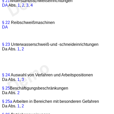
§ 21
Widerstandsschweißeinrichtungen
DA
Abs.
1
,
2
,
3
,
4
§ 22
Reibschweißmaschinen
DA
§ 23
Unterwasserschweiß-und -schneideinrichtungen
Da Abs.
1
,
2
§ 24
Auswahl von Verfahren und Arbeitspositionen
Da Abs.
1
,
3
§ 25
Beschäftigungsbeschränkungen
Da Abs.
2
§ 25a
Arbeiten in Bereichen mit besonderen Gefahren
Da Abs.
1
,
2