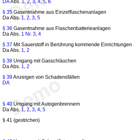
DA
Abs.
1
,
2
,
3
,
4
,
5
,
6
§ 35
Gasentnahme aus Einzelflaschenanlagen
Da Abs.
1
,
2
,
3
,
5
§ 36
Gasentnahme aus Flaschenbatterieanlagen
Da Abs.
1 Nr. 3
,
4
§ 37
Mit Sauerstoff in Berührung kommende Einrichtungen
Da Abs.
1
,
2
§ 38
Umgang mit Gasschläuchen
Da Abs.
1
,
2
§ 39
Anzeigen von Schadensfällen
DA
§ 40
Umgang mit Autogenbrennern
Da Abs.
1
,
2
,
3
,
4
,
5
§ 41 (gestrichen)