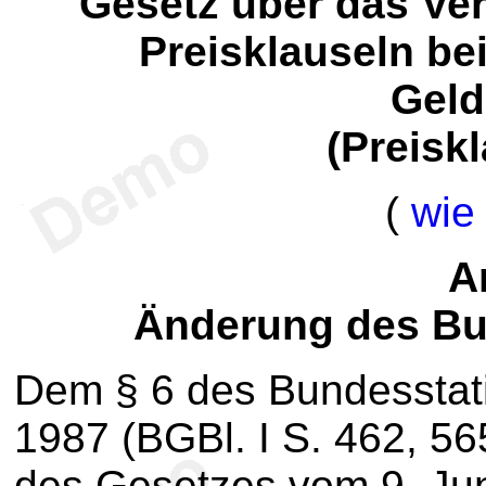
Gesetz über das Ve
Preisklauseln b
Geld
(Preisk
(
wie
Ar
Änderung des Bu
Dem § 6 des Bundesstati
1987 (BGBl. I S. 462, 565
des Gesetzes vom 9. Jun