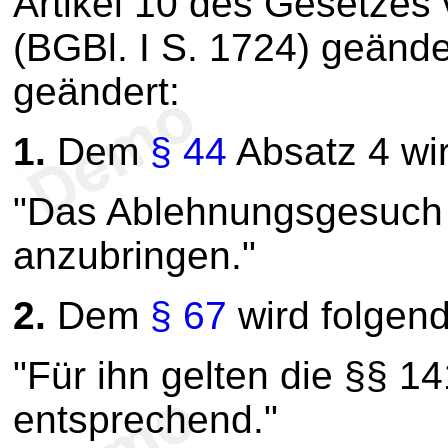
Artikel 10 des Gesetze
(BGBl. I S. 1724) geänder
geändert:
1.
Dem
§ 44
Absatz 4 wir
"Das Ablehnungsgesuch i
anzubringen."
2.
Dem
§ 67
wird folgend
"Für ihn gelten die §§ 1
entsprechend."