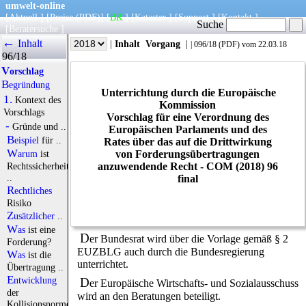
umwelt-online
[
Aktuell
] [
Preise
(PDF)
] [
BR
] [
Kataster
] [
Support
] [
Kontakt
]
Suche
[
Beratersuche
]
←
Inhalt
|
Info
|
Jahr
|
Inhalt
Vorgang
|
|
096/18
(
PDF
) vom 22.03.18
96/18
Vorschlag
Begründung
Unterrichtung durch die Europäische
1.
Kontext des
Kommission
Vorschlags
Vorschlag für eine Verordnung des
-
Gründe und ..
Europäischen Parlaments und des
Beispiel
für ..
Rates über das auf die Drittwirkung
von Forderungsübertragungen
Warum
ist
anzuwendende Recht - COM (2018) 96
Rechtssicherheit
..
final
Rechtliches
Risiko
Zusätzlicher
..
Was
ist eine
D
er Bundesrat wird über die Vorlage gemäß § 2
Forderung?
EUZBLG auch durch die Bundesregierung
Was
ist die
unterrichtet.
Übertragung ..
Entwicklung
D
er Europäische Wirtschafts- und Sozialausschuss
der
wird an den Beratungen beteiligt.
Kollisionsnormen