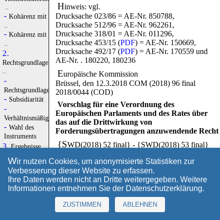
H
inweis: vgl.
..
-
Drucksache 023/86 = AE-Nr. 850788,
Kohärenz mit
Drucksache 512/96 = AE-Nr. 962261,
..
-
Drucksache 318/01 = AE-Nr. 011296,
Kohärenz mit
Drucksache 453/15 (
PDF
) = AE-Nr. 150669,
..
Drucksache 492/17 (
PDF
) = AE-Nr. 170559 und
2.
AE-Nr. . 180220, 180236
Rechtsgrundlage,
..
E
uropäische Kommission
-
Brüssel, den 12.3.2018 COM (2018) 96 final
Rechtsgrundlage
2018/0044 (COD)
-
Subsidiarität
Vorschlag für eine Verordnung des
-
Europäischen Parlaments und des Rates über
Verhältnismäßigkeit
das auf die Drittwirkung von
-
Wahl des
Forderungsübertragungen anzuwendende Recht
Instruments
{S
WD(2018) 52 final} - {SWD(2018) 53 final}
3.
Ergebnisse
der ..
Begründung
W
ir nutzen Cookies, um anonymisierte Statistiken zur
-
Konsultation
1. Kontext des Vorschlags
Verbesserung dieser Website zu erfassen.
der ..
- Gründe und Ziele des Vorschlags
Ihre Daten werden nicht an Dritte weitergegeben. Weitere
-
Informationen entnehmen Sie der
Datenschutzerklärung
.
V
orrangiges Anliegen der Kommission ist es, die
Folgenabschätzung
europäische Wirtschaft weiter zu stärken und
✓
Option 1: ..
ZUSTIMMEN
ABLEHNEN
Investitionen zu fördern, um Arbeitsplätze zu
✓
Option 2: ..
schaffen und das Wachstum zu verstetigen. Um